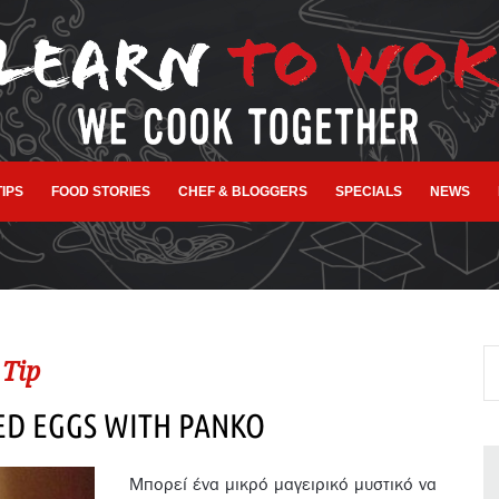
TIPS
FOOD STORIES
CHEF & BLOGGERS
SPECIALS
NEWS
Tip
ED EGGS WITH PANKO
Μπορεί ένα μικρό μαγειρικό μυστικό να