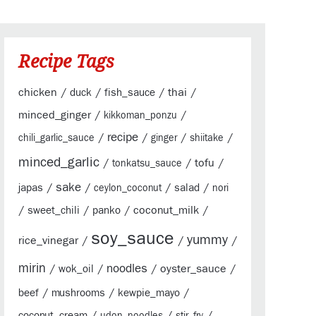
Recipe Tags
chicken
/
/
/
thai
/
duck
fish_sauce
minced_ginger
/
/
kikkoman_ponzu
/
recipe
/
/
/
chili_garlic_sauce
ginger
shiitake
minced_garlic
/
/
tofu
/
tonkatsu_sauce
sake
/
/
/
/
japas
salad
ceylon_coconut
nori
/
/
/
coconut_milk
/
sweet_chili
panko
soy_sauce
yummy
rice_vinegar
/
/
/
mirin
/
/
noodles
/
oyster_sauce
/
wok_oil
/
/
/
beef
mushrooms
kewpie_mayo
/
/
/
coconut_cream
udon_noodles
stir_fry