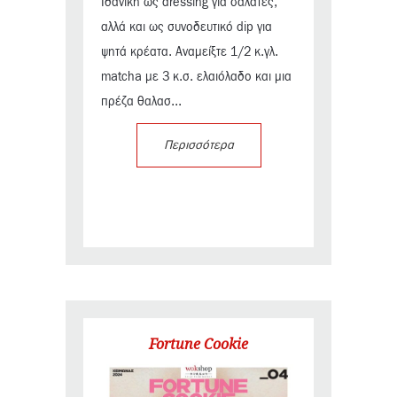
Ιδανική ως dressing για σαλάτες,
αλλά και ως συνοδευτικό dip για
ψητά κρέατα. Αναμείξτε 1/2 κ.γλ.
matcha με 3 κ.σ. ελαιόλαδο και μια
πρέζα θαλασ...
Περισσότερα
Fortune Cookie