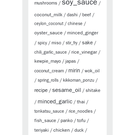
soy_sauce
mushrooms
/
/
coconut_milk
dashi
beef
/
/
/
ceylon_coconut
/
chinese
/
oyster_sauce
minced_ginger
/
sake
miso
/
spicy
/
/
stir_fry
/
/
rice_vinegar
chili_garlic_sauce
/
/
kewpie_mayo
japas
/
/
mirin
coconut_cream
wok_oil
/
/
/
spring_rolls
/
kikkoman_ponzu
/
sesame_oil
recipe
shitake
/
/
minced_garlic
thai
/
/
/
tonkatsu_sauce
/
rice_noodles
/
tofu
fish_sauce
panko
/
/
/
chicken
teriyaki
duck
/
/
/