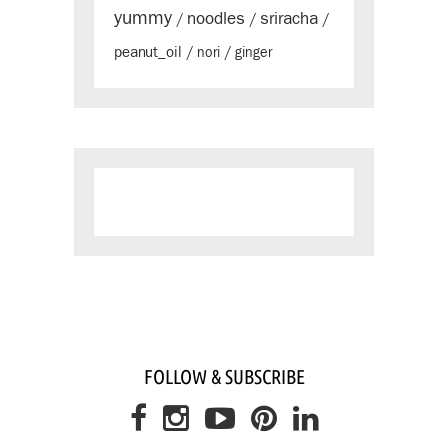
yummy
sriracha
noodles
/
/
/
peanut_oil
/
nori
/
ginger
FOLLOW & SUBSCRIBE