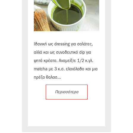
Ιδανική ως dressing για σαλάτες,
αλλά και ως συνοδευτικό dip για
ψητά κρέατα. Αναμείξτε 1/2 κ.γλ.
matcha με 3 κ.σ. ελαιόλαδο και μια
πρέζα θαλασ...
Περισσότερα