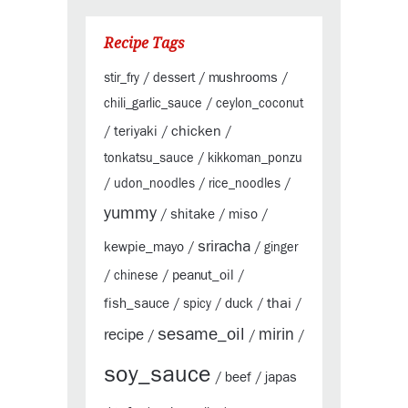
Recipe Tags
mushrooms
stir_fry
/
dessert
/
/
chili_garlic_sauce
/
ceylon_coconut
chicken
teriyaki
/
/
/
tonkatsu_sauce
/
kikkoman_ponzu
/
udon_noodles
/
rice_noodles
/
yummy
shitake
miso
/
/
/
sriracha
kewpie_mayo
/
/
ginger
peanut_oil
/
chinese
/
/
thai
fish_sauce
duck
/
spicy
/
/
/
sesame_oil
mirin
recipe
/
/
/
soy_sauce
beef
japas
/
/