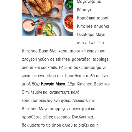
Μαγιονέζα με
βάση για
Κορεάτικο τουρσί
Kimchee σημαίνει
ξεκάθαρα Mayo
with a Twist! Το
Kimchee Base δίνει χαρακτηριστική έντονη και
φλογερή γεύση σε stir fries, μαρινάδες, toppings
ακόμη και cocktails. Εδώ, το δοκιμάσαμε για να
κάνουμε ένα τέλειο dip. Προσθέστε απλά σε ένα
μπολ 80gr
Kewpie Mayo
, 15gr Kimchee Base και
5 ml λεμόνι και ανακατέψτε καλά
χρησιμοποιώντας ένα φουέ. Απλώστε την
Kimchee Mayo σε φρυγανισμένο ψωμί και
προσθέστε φέτες avocado. Εναλλακτικά,
δοκιμάστε το tip όπου αλλού ταιριάζει και η