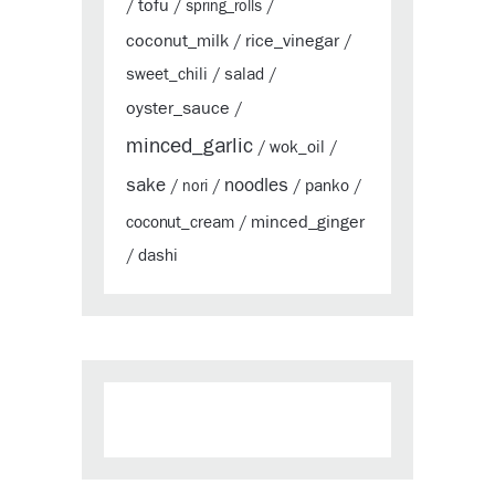
tofu
/
/
spring_rolls
/
coconut_milk
rice_vinegar
/
/
sweet_chili
salad
/
/
oyster_sauce
/
minced_garlic
wok_oil
/
/
sake
noodles
panko
/
nori
/
/
/
minced_ginger
coconut_cream
/
dashi
/