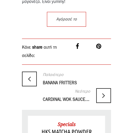
μαγιονέζα. Είναι yummy!
Αγόρασέ το
Κάνε
share
αυτή τη
σελίδα:
Παλαιότερο
BANANA FRITTERS
Νεότερο
CARDINAL WOK SAUCE NOODLE SOUP
Specials
HKS MATCHA POWDER