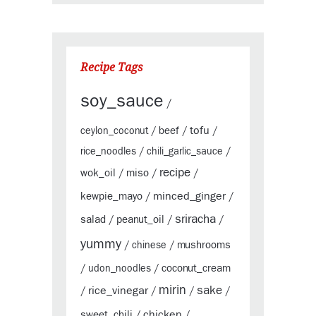
Recipe Tags
soy_sauce
/
tofu
beef
ceylon_coconut
/
/
/
rice_noodles
/
chili_garlic_sauce
/
recipe
wok_oil
miso
/
/
/
minced_ginger
kewpie_mayo
/
/
sriracha
salad
peanut_oil
/
/
/
yummy
mushrooms
/
chinese
/
coconut_cream
/
udon_noodles
/
mirin
sake
rice_vinegar
/
/
/
/
chicken
sweet_chili
/
/