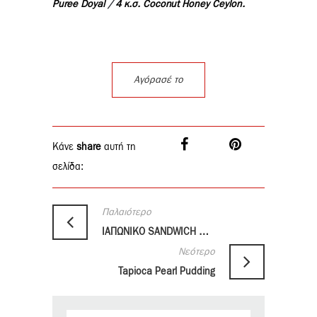
Puree Doyal
/
4 κ.σ. Coconut Ηoney Ceylon.
Αγόρασέ το
Κάνε
share
αυτή τη
σελίδα:
Παλαιότερο
ΙΑΠΩΝΙΚΟ SANDWICH ΜΕ BULLDOG TONKATSU SAUCE
Νεότερο
Tapioca Pearl Pudding