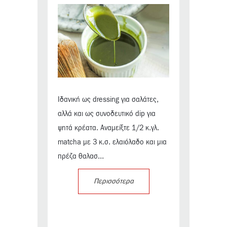
Ιδανική ως dressing για σαλάτες,
αλλά και ως συνοδευτικό dip για
ψητά κρέατα. Αναμείξτε 1/2 κ.γλ.
matcha με 3 κ.σ. ελαιόλαδο και μια
πρέζα θαλασ...
Περισσότερα