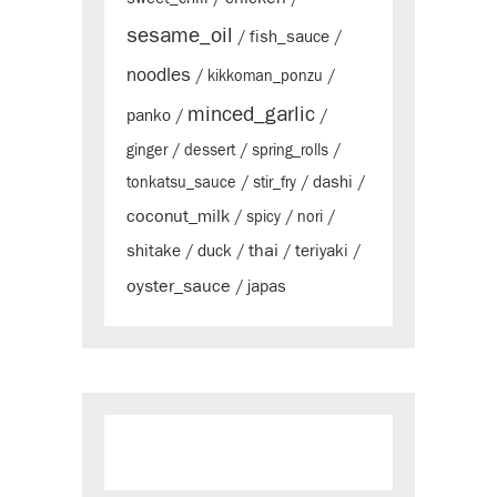
sesame_oil
fish_sauce
/
/
noodles
/
kikkoman_ponzu
/
minced_garlic
panko
/
/
ginger
/
dessert
/
spring_rolls
/
dashi
tonkatsu_sauce
/
stir_fry
/
/
coconut_milk
/
spicy
/
nori
/
thai
shitake
duck
teriyaki
/
/
/
/
oyster_sauce
japas
/