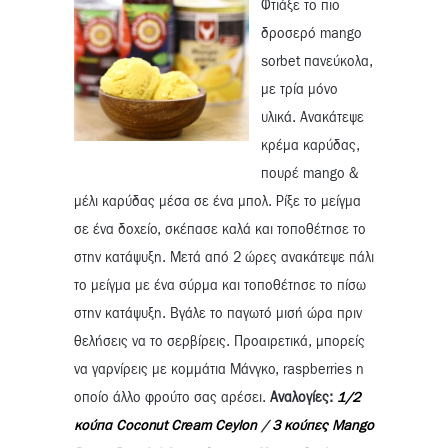
Φτιάξε το πιο
δροσερό mango
sorbet πανεύκολα,
με τρία μόνο
υλικά. Ανακάτεψε
κρέμα καρύδας,
πουρέ mango &
μέλι καρύδας μέσα σε ένα μπολ. Ρίξε το μείγμα
σε ένα δοχείο, σκέπασε καλά και τοποθέτησε το
στην κατάψυξη. Μετά από 2 ώρες ανακάτεψε πάλι
το μείγμα με ένα σύρμα και τοποθέτησε το πίσω
στην κατάψυξη. Βγάλε το παγωτό μισή ώρα πριν
θελήσεις να το σερβίρεις. Προαιρετικά, μπορείς
να γαρνίρεις με κομμάτια Μάνγκο, raspberries η
οποίο άλλο φρούτο σας αρέσει.
Αναλογίες:
1/2
κούπα Coconut Cream Ceylon
/
3 κούπες Mango