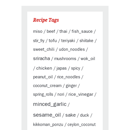
Recipe Tags
thai
miso
beef
fish_sauce
/
/
/
/
tofu
teriyaki
stir_fry
/
/
/
shiitake
/
sweet_chili
/
udon_noodles
/
sriracha
mushrooms
wok_oil
/
/
chicken
japas
/
/
/
spicy
/
peanut_oil
/
rice_noodles
/
coconut_cream
/
ginger
/
rice_vinegar
spring_rolls
/
nori
/
/
minced_garlic
/
sesame_oil
sake
duck
/
/
/
kikkoman_ponzu
/
ceylon_coconut