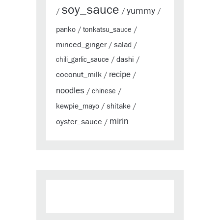
soy_sauce
yummy
/
/
/
panko
/
tonkatsu_sauce
/
minced_ginger
salad
/
/
dashi
chili_garlic_sauce
/
/
coconut_milk
recipe
/
/
noodles
/
chinese
/
kewpie_mayo
shitake
/
/
mirin
oyster_sauce
/