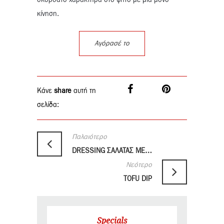
σκορδάτο χαρακτήρα στο ψητό με μια μόνο
κίνηση.
Αγόρασέ το
Κάνε
share
αυτή τη
σελίδα:
Παλαιότερο
DRESSING ΣΑΛΑΤΑΣ ME ΜΗΛΟΞΙΔΟ
Νεότερο
TOFU DIP
Specials