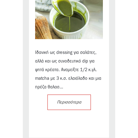
Ιδανική ως dressing για σαλάτες,
αλλά και ως συνοδευτικό dip για
ψητά κρέατα. Αναμείξτε 1/2 κ.γλ.
matcha με 3 κ.σ. ελαιόλαδο και μια
πρέζα θαλασ...
Περισσότερα