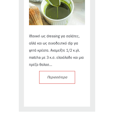
Ιδανική ως dressing για σαλάτες,
αλλά και ως συνοδευτικό dip για
ψητά κρέατα. Αναμείξτε 1/2 κ.γλ.
matcha με 3 κ.σ. ελαιόλαδο και μια
πρέζα θαλασ...
Περισσότερα