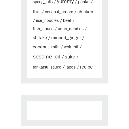
yummy
panko
spring_rolls
/
/
/
thai
chicken
coconut_cream
/
/
beef
/
rice_noodles
/
/
fish_sauce
/
udon_noodles
/
minced_ginger
shitake
/
/
coconut_milk
wok_oil
/
/
sesame_oil
sake
/
/
recipe
japas
tonkatsu_sauce
/
/