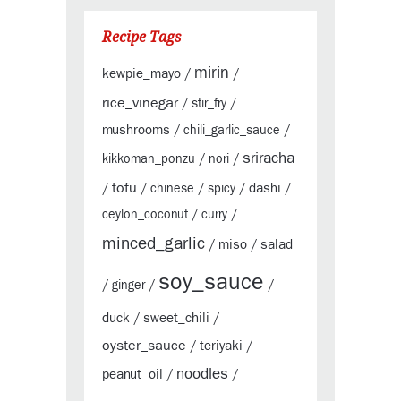
Recipe Tags
mirin
kewpie_mayo
/
/
rice_vinegar
/
stir_fry
/
mushrooms
/
chili_garlic_sauce
/
sriracha
kikkoman_ponzu
/
nori
/
tofu
dashi
/
/
chinese
/
spicy
/
/
ceylon_coconut
/
curry
/
minced_garlic
miso
salad
/
/
soy_sauce
/
ginger
/
/
duck
sweet_chili
/
/
oyster_sauce
teriyaki
/
/
noodles
peanut_oil
/
/