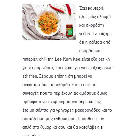
Έχει καυτερή,
ελαφρώς αλμυρή
και σκορδάτη
γεύση. Γνωρίζαμε
ότι η σάλτσα από
σκόρδο και
πιπεριές chili της Lee Kum Kee είναι εξαιρετική
για να μαρινάρεις κρέας και για να φτιάξεις asian
stir fries. Ξέραμε επίσης ότι μπορεί να
αντικαταστήσει το σκόρδο και το chili σε
συνταγές που τα περιέχουν. Δοκιμάσαμε όμως
πρόσφατα να τη χρησιμοποιήσουμε και ως
έτοιμη σάλτσα για γρήγορες μακαρονάδες και το
αποτέλεσμα μας ενθουσίασε. Πρόσθεσε την
απλά στα ζυμαρικά σου και θα καταλάβεις τι