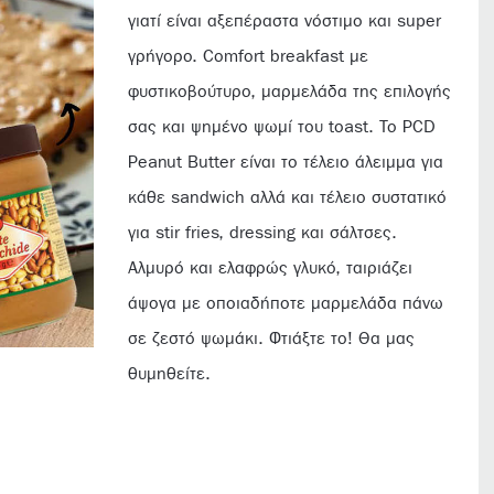
γιατί είναι αξεπέραστα νόστιμο και super
γρήγορο. Comfort breakfast με
φυστικοβούτυρο, μαρμελάδα της επιλογής
σας και ψημένο ψωμί του toast. Το PCD
Peanut Butter είναι το τέλειο άλειμμα για
κάθε sandwich αλλά και τέλειο συστατικό
για stir fries, dressing και σάλτσες.
Αλμυρό και ελαφρώς γλυκό, ταιριάζει
άψογα με οποιαδήποτε μαρμελάδα πάνω
σε ζεστό ψωμάκι. Φτιάξτε το! Θα μας
θυμηθείτε.