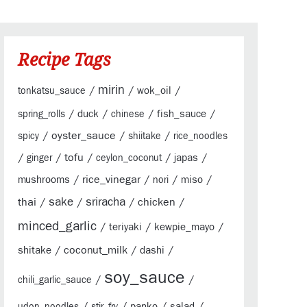
Recipe Tags
mirin
/
/
/
wok_oil
tonkatsu_sauce
/
/
/
/
duck
fish_sauce
spring_rolls
chinese
/
oyster_sauce
/
/
spicy
shiitake
rice_noodles
/
/
tofu
/
/
/
japas
ginger
ceylon_coconut
/
rice_vinegar
/
/
/
mushrooms
miso
nori
sake
sriracha
thai
/
/
/
chicken
/
minced_garlic
/
/
/
teriyaki
kewpie_mayo
/
coconut_milk
/
/
shitake
dashi
soy_sauce
/
/
chili_garlic_sauce
/
/
/
/
panko
salad
udon_noodles
stir_fry