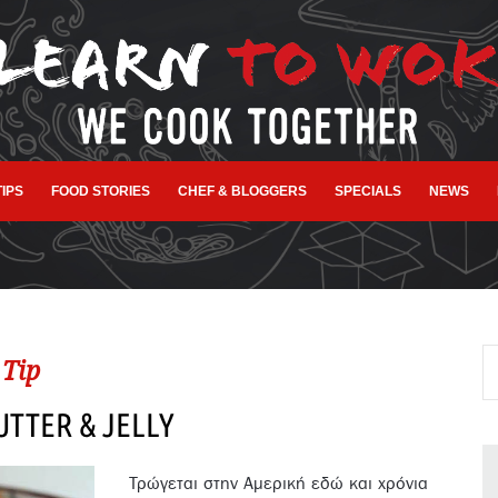
TIPS
FOOD STORIES
CHEF & BLOGGERS
SPECIALS
NEWS
Tip
TTER & JELLY
Τρώγεται στην Αμερική εδώ και χρόνια