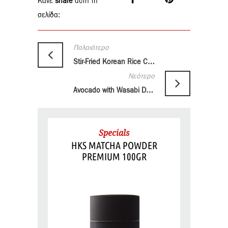
Κάνε
share
αυτή τη
σελίδα:
Παλαιότερο
Stir-Fried Korean Rice Cakes
Νεότερο
Avocado with Wasabi Dressing
Specials
HKS MATCHA POWDER
PREMIUM 100GR