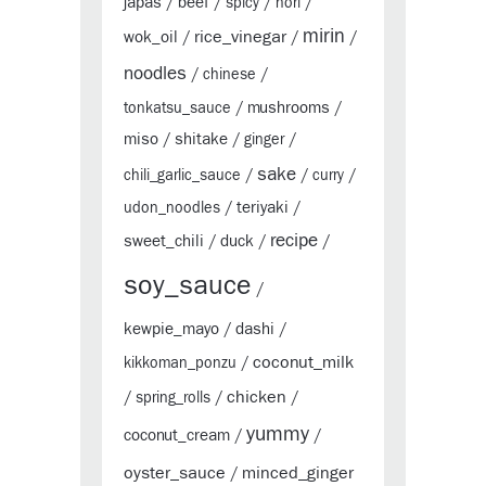
japas
beef
/
/
spicy
/
nori
/
mirin
rice_vinegar
wok_oil
/
/
/
noodles
/
chinese
/
mushrooms
tonkatsu_sauce
/
/
miso
shitake
/
/
ginger
/
sake
chili_garlic_sauce
/
/
curry
/
teriyaki
udon_noodles
/
/
recipe
sweet_chili
duck
/
/
/
soy_sauce
/
kewpie_mayo
dashi
/
/
coconut_milk
kikkoman_ponzu
/
chicken
/
spring_rolls
/
/
yummy
coconut_cream
/
/
oyster_sauce
minced_ginger
/