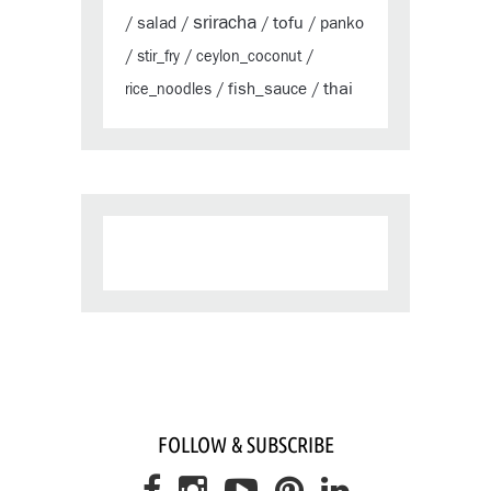
sriracha
tofu
salad
panko
/
/
/
/
/
stir_fry
/
ceylon_coconut
/
thai
fish_sauce
rice_noodles
/
/
FOLLOW & SUBSCRIBE