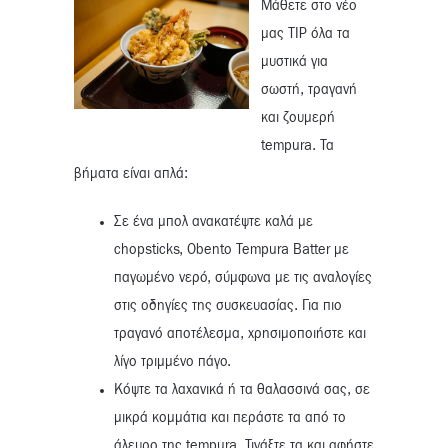
Μάθετε στο νέο
μας TIP όλα τα
μυστικά για
σωστή, τραγανή
και ζουμερή
tempura. Τα
βήματα είναι απλά:
Σε ένα μπολ ανακατέψτε καλά με
chopsticks, Obento Tempura Batter με
παγωμένο νερό, σύμφωνα με τις αναλογίες
στις οδηγίες της συσκευασίας. Για πιο
τραγανό αποτέλεσμα, χρησιμοποιήστε και
λίγο τριμμένο πάγο.
Κόψτε τα λαχανικά ή τα θαλασσινά σας, σε
μικρά κομμάτια και περάστε τα από το
άλευρο της tempura. Τινάξτε τα και αφήστε