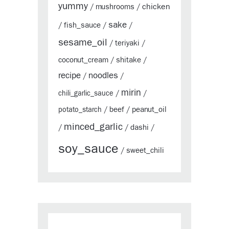
yummy
chicken
mushrooms
/
/
sake
fish_sauce
/
/
/
sesame_oil
teriyaki
/
/
coconut_cream
shitake
/
/
recipe
noodles
/
/
mirin
chili_garlic_sauce
/
/
beef
peanut_oil
potato_starch
/
/
minced_garlic
dashi
/
/
/
soy_sauce
sweet_chili
/