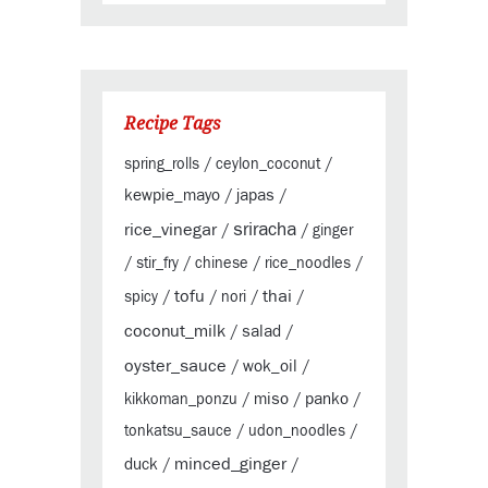
Recipe Tags
spring_rolls
/
ceylon_coconut
/
kewpie_mayo
japas
/
/
sriracha
rice_vinegar
/
/
ginger
/
stir_fry
/
chinese
/
rice_noodles
/
tofu
thai
spicy
/
/
nori
/
/
coconut_milk
salad
/
/
oyster_sauce
wok_oil
/
/
miso
panko
kikkoman_ponzu
/
/
/
tonkatsu_sauce
/
udon_noodles
/
minced_ginger
duck
/
/