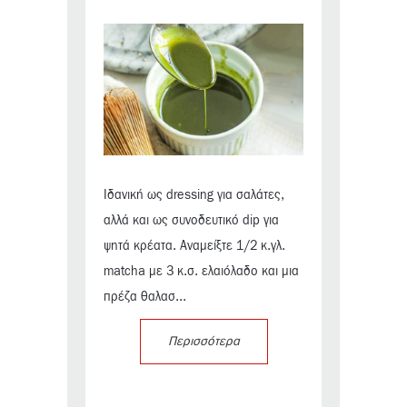
Ιδανική ως dressing για σαλάτες,
αλλά και ως συνοδευτικό dip για
ψητά κρέατα. Αναμείξτε 1/2 κ.γλ.
matcha με 3 κ.σ. ελαιόλαδο και μια
πρέζα θαλασ...
Περισσότερα