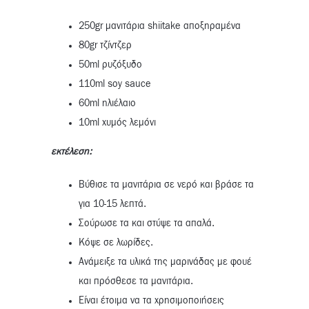
250gr μανιτάρια shiitake αποξηραμένα
80gr τζίντζερ
50ml ρυζόξυδο
110ml soy sauce
60ml ηλιέλαιο
10ml χυμός λεμόνι
εκτέλεση:
Βύθισε τα μανιτάρια σε νερό και βράσε τα
για 10-15 λεπτά.
Σούρωσε τα και στύψε τα απαλά.
Κόψε σε λωρίδες.
Ανάμειξε τα υλικά της μαρινάδας με φουέ
και πρόσθεσε τα μανιτάρια.
Είναι έτοιμα να τα χρησιμοποιήσεις