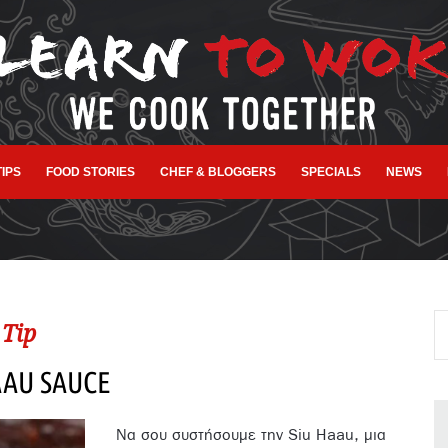
TIPS
FOOD STORIES
CHEF & BLOGGERS
SPECIALS
NEWS
Tip
AAU SAUCE
Να σου συστήσουμε την Siu Haau, μια