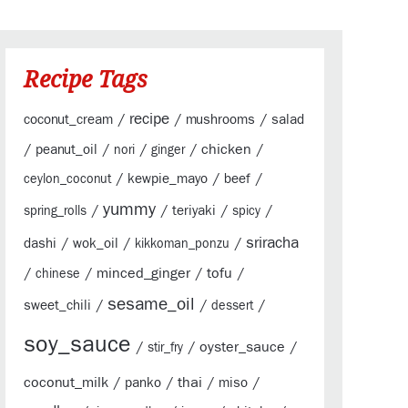
Recipe Tags
/
recipe
/
/
coconut_cream
mushrooms
salad
/
/
/
/
chicken
/
peanut_oil
nori
ginger
/
/
/
kewpie_mayo
beef
ceylon_coconut
yummy
/
/
/
/
teriyaki
spring_rolls
spicy
sriracha
/
/
/
dashi
wok_oil
kikkoman_ponzu
/
/
minced_ginger
/
tofu
/
chinese
sesame_oil
/
/
/
sweet_chili
dessert
soy_sauce
/
/
oyster_sauce
/
stir_fry
coconut_milk
/
/
thai
/
/
panko
miso