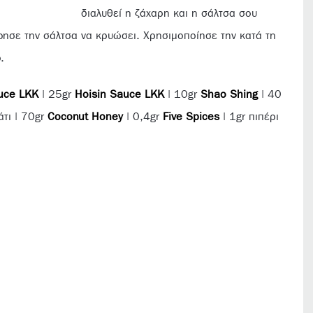
διαλυθεί η ζάχαρη και η σάλτσα σου
φησε την σάλτσα να κρυώσει. Χρησιμοποίησε την κατά τη
.
uce LKK
| 25gr
Hoisin Sauce LKK
| 10gr
Shao Shing
| 40
άτι | 70gr
Coconut Honey
| 0,4gr
Five Spices
| 1gr πιπέρι