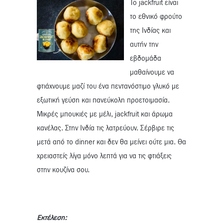
Το jackfruit είναι
το εθνικό φρούτο
της Ινδίας και
αυτήν την
εβδομάδα
μαθαίνουμε να
φτιάχνουμε μαζί του ένα πεντανόστιμο γλυκό με
εξωτική γεύση και πανεύκολη προετοιμασία.
Μικρές μπουκιές με μέλι, jackfruit και άρωμα
κανέλας. Στην Ινδία τις λατρεύουν. Σέρβιρε τις
μετά από το dinner και δεν θα μείνει ούτε μια. Θα
χρειαστείς λίγα μόνο λεπτά για να τις φτιάξεις
στην κουζίνα σου.
Εκτέλεση: