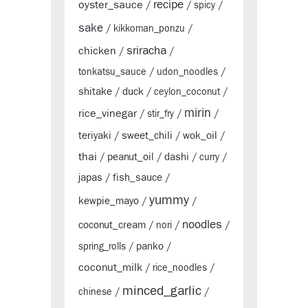
oyster_sauce
recipe
/
/
spicy
/
sake
/
kikkoman_ponzu
/
sriracha
chicken
/
/
tonkatsu_sauce
/
udon_noodles
/
shitake
duck
/
/
ceylon_coconut
/
mirin
rice_vinegar
/
stir_fry
/
/
teriyaki
sweet_chili
wok_oil
/
/
/
thai
peanut_oil
dashi
/
/
/
curry
/
japas
fish_sauce
/
/
yummy
kewpie_mayo
/
/
noodles
coconut_cream
/
nori
/
/
panko
spring_rolls
/
/
coconut_milk
/
rice_noodles
/
minced_garlic
chinese
/
/