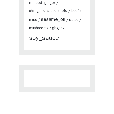
minced_ginger
/
tofu
beef
chili_garlic_sauce
/
/
/
sesame_oil
miso
salad
/
/
/
mushrooms
/
ginger
/
soy_sauce