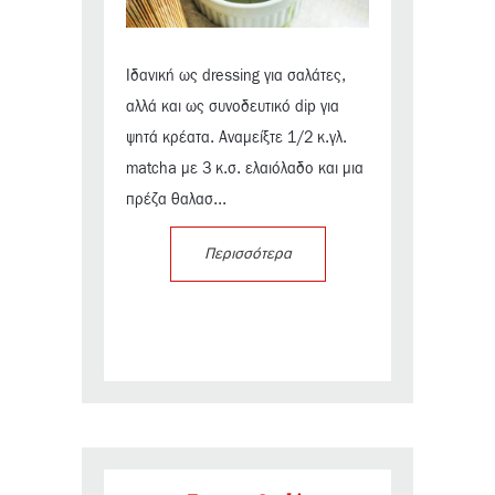
Ιδανική ως dressing για σαλάτες,
αλλά και ως συνοδευτικό dip για
ψητά κρέατα. Αναμείξτε 1/2 κ.γλ.
matcha με 3 κ.σ. ελαιόλαδο και μια
πρέζα θαλασ...
Περισσότερα