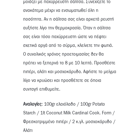
μοιάζει με παχύρρευστη σάλτσα. Συνεχίζετε το
ανακάτεμα μέχρι να ενσωματωθεί όλη η
ποσότητα. Αν η σάλτσα σας είναι αρκετά ρευστή
αυξήστε λίγο την θερμοκρασία. Όταν η σάλτσα
σας είναι τόσο παχύρρευστη ώστε να πέφτει
σχετικά αργά από το σύρμα, κλείνετε την φωτιά.
Ο συνολικός χρόνος προετοιμασίας δεν θα
πρέπει να ξεπερνά τα 8 με 10 λεπτά. Προσθέστε
πιπέρι, αλάτι και μοσχοκάρυδο. Αφήστε το μείγμα
λίγο να κρυώσει και προσθέτετε σε όποια
συνταγή επιθυμείτε.
Αναλογίες
: 100gr ελαιόλαδο / 100gr Potato
Starch / 1lt Coconut Milk Cardinal Cook. Form /
Φρεσκοτριμμένο πιπέρι / 2 κ.γλ. μοσχοκάρυδο /
Αλάτι