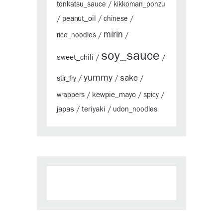
tonkatsu_sauce
/
kikkoman_ponzu
peanut_oil
/
/
chinese
/
mirin
rice_noodles
/
/
soy_sauce
sweet_chili
/
/
yummy
sake
stir_fry
/
/
/
kewpie_mayo
wrappers
/
/
spicy
/
japas
teriyaki
/
/
udon_noodles