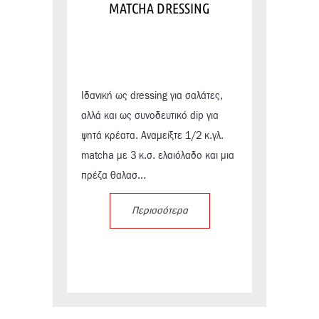
MATCHA DRESSING
Ιδανική ως dressing για σαλάτες,
αλλά και ως συνοδευτικό dip για
ψητά κρέατα. Αναμείξτε 1/2 κ.γλ.
matcha με 3 κ.σ. ελαιόλαδο και μια
πρέζα θαλασ...
Περισσότερα