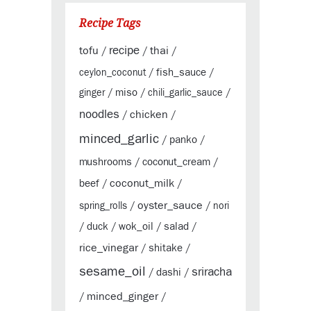
Recipe Tags
tofu
recipe
thai
/
/
/
fish_sauce
ceylon_coconut
/
/
miso
ginger
/
/
chili_garlic_sauce
/
noodles
chicken
/
/
minced_garlic
panko
/
/
mushrooms
coconut_cream
/
/
coconut_milk
beef
/
/
oyster_sauce
spring_rolls
/
/
nori
duck
wok_oil
salad
/
/
/
/
rice_vinegar
shitake
/
/
sesame_oil
sriracha
dashi
/
/
minced_ginger
/
/