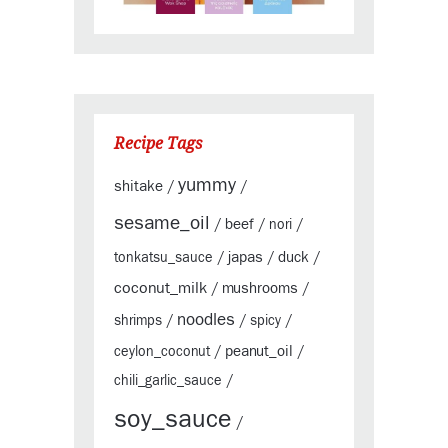
Recipe Tags
yummy
shitake
/
/
sesame_oil
beef
/
/
nori
/
japas
duck
tonkatsu_sauce
/
/
/
coconut_milk
mushrooms
/
/
noodles
shrimps
/
/
spicy
/
peanut_oil
ceylon_coconut
/
/
chili_garlic_sauce
/
soy_sauce
/