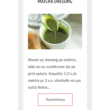
MATCHA DRESSING
Ιδανική ως dressing για σαλάτες,
αλλά και ως συνοδευτικό dip για
ψητά κρέατα. Αναμείξτε 1/2 κ.γλ.
matcha με 3 κ.σ. ελαιόλαδο και μια
πρέζα θαλασ...
Περισσότερα