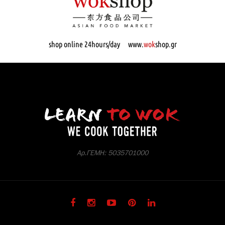
shop online 24hours/day www.
wok
shop.gr
Αρ.ΓΕΜΗ: 5035701000