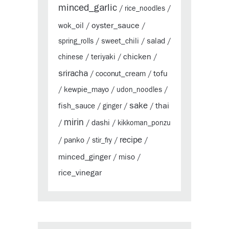
minced_garlic
/
rice_noodles
/
oyster_sauce
wok_oil
/
/
sweet_chili
salad
spring_rolls
/
/
/
chicken
teriyaki
chinese
/
/
/
sriracha
tofu
coconut_cream
/
/
kewpie_mayo
/
/
udon_noodles
/
sake
thai
fish_sauce
/
ginger
/
/
mirin
dashi
/
/
/
kikkoman_ponzu
recipe
panko
/
/
stir_fry
/
/
minced_ginger
miso
/
/
rice_vinegar