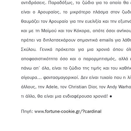
αντιδράσεις. Παραδόξως, το ζώδιο για το οποίο θα 
είναι ο Αρουραίος, το μικρότερο πλάσμα στον ζωδι
θαυμάζει τον Αρουραίο για την ευελιξία και την εξυπ
και με τη Μαϊμού και τον Κόκορα, οπότε όσοι ανήκο
πρέπει να διπλοτσεκάρουν σημαντικά emails για λάθ
Σκύλου. Γενικά πρόκειται για μια χρονιά όπου ό
αποφασιστικότητα όσο και ο παρορμητισμός, αλλά 
πάνω απ’ όλα, είναι το ζώδιο της τιμής και του καθ
σίγουρα… φαντασμαγορικοί. Δεν είναι τυχαίο που η 
άλλους, την Adele, τον Christian Dior, τον Andy Warho
τι άλλο, θα είναι μια ενδιαφέρουσα χρονιά! ●
Πηγή: www.
fortune-cookie.gr/?cardinal