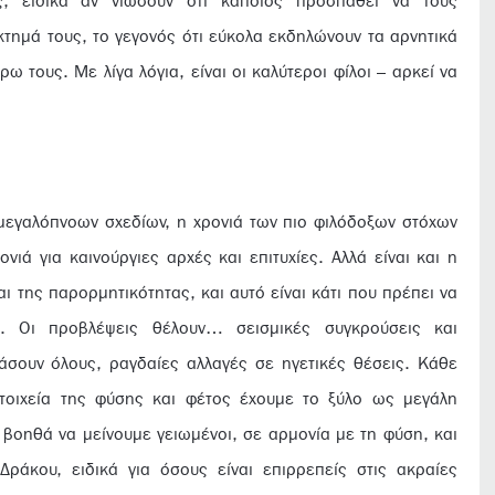
, ειδικά αν νιώσουν ότι κάποιος προσπαθεί να τους
έκτημά τους, το γεγονός ότι εύκολα εκδηλώνουν τα αρνητικά
ρω τους. Με λίγα λόγια, είναι οι καλύτεροι φίλοι – αρκεί να
 μεγαλόπνοων σχεδίων, η χρονιά των πιο φιλόδοξων στόχων
νιά για καινούργιες αρχές και επιτυχίες. Αλλά είναι και η
ι της παρορμητικότητας, και αυτό είναι κάτι που πρέπει να
 Οι προβλέψεις θέλουν… σεισμικές συγκρούσεις και
άσουν όλους, ραγδαίες αλλαγές σε ηγετικές θέσεις. Κάθε
τοιχεία της φύσης και φέτος έχουμε το ξύλο ως μεγάλη
ς βοηθά να μείνουμε γειωμένοι, σε αρμονία με τη φύση, και
Δράκου, ειδικά για όσους είναι επιρρεπείς στις ακραίες