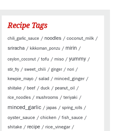
Recipe Tags
/
noodles
/
coconut_milk
/
chili_garlic_sauce
sriracha
mirin
/
/
/
kikkoman_ponzu
yummy
/
tofu
/
/
/
miso
ceylon_coconut
/
/
/
/
sweet_chili
stir_fry
ginger
nori
/
/
minced_ginger
/
kewpie_mayo
salad
/
/
/
/
beef
duck
peanut_oil
shiitake
/
/
/
mushrooms
teriyaki
rice_noodles
minced_garlic
/
/
/
japas
spring_rolls
oyster_sauce
/
chicken
/
/
fish_sauce
/
recipe
/
rice_vinegar
/
shitake