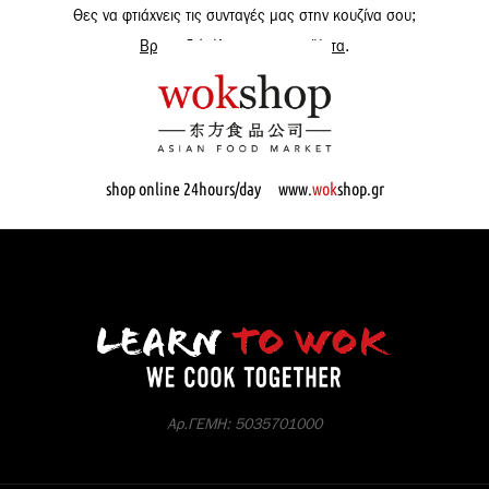
Θες να φτιάχνεις τις συνταγές μας στην κουζίνα σου;
Βρες εδώ όλα μας τα προϊόντα
.
shop online 24hours/day www.
wok
shop.gr
Αρ.ΓΕΜΗ: 5035701000