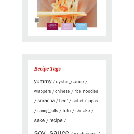
Recipe Tags
yummy
oyster_sauce
/
/
wrappers
/
chinese
/
rice_noodles
sriracha
beef
salad
japas
/
/
/
/
tofu
shitake
/
spring_rolls
/
/
/
sake
recipe
/
/
soy_sauce
mushrooms
/
/