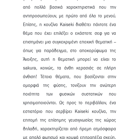
από πολλά βασικά χαρακτηριστικά που την
αντιπροσωπεύουν, με πρώτο από όλα το μενού.
Επίσης, η κουζίνα Kaiseki διαθέτει πάντοτε ένα
θέμα που έχει επιλέξει ο εκάστοτε σεφ για να
επισημάνει μια συγκεκριμένη εποχική θεματική –
όπως για παράδειγμα, στο αποκορύφωμα της
Άνοιξης, αυτή η θεματική μπορεί να είναι το
sakura, κοινώς, τα άνθη κερασιάς σε πλήρη
άνθιση! Τέτοια θέματα, που βασίζονται στην
ομορφιά της φύσης, τονίζουν την ανώτερη
ποιότητα των φυσικών συστατικών που
χρησιμοποιούνται. Ως προς το περιβάλλον, ένα
εστιατόριο που σερβίρει Kaiseki κουζίνα, την
επιτομή της επίσημης γευσιγνωσίας της χώρας
δηλαδή, χαρακτηρίζεται από ήρεμη ατμόσφαιρα
με απαλό φωτισμό και κομψά επιτραπέζια σκεύη.