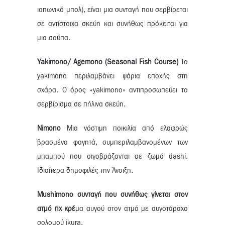
ιαπωνικό μπολ), είναι μια συνταγή που σερβίρεται
σε αντίστοιχα σκεύη και συνήθως πρόκειται για
μια σούπα.
Yakimono/
Agemono (
Seasonal Fish Course)
Το
yakimono περιλαμβάνει ψάρια εποχής στη
σχάρα. Ο όρος «yakimono» αντιπροσωπεύει το
σερβίρισμα σε πήλινα σκεύη.
Nimono
Μια νόστιμη ποικιλία από ελαφρώς
βρασμένα φαγητά, συμπεριλαμβανομένων των
μπαμπού που σιγοβράζονται σε ζωμό dashi.
Ιδιαίτερα δημοφιλές την Άνοιξη.
Mushimono συνταγή που συνήθως γίνεται στον
ατμό πχ κρέ
μα αυγού στον ατμό με αυγοτάραχο
σολομού ikura.