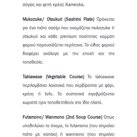
σόγιας και ψητό κρέας Kameoka.
Mukozuke/ Otsukuri (Sashimi Plate)
Πρόκειται
για ένα πιάτο σασίμι που ονομάζεται mukozuke ή
otsukuri και κάθε premium ποιότητας κομμάτι
ψαριού παρουσιάζεται περίτεχνα. Το είδος ψαριού
διαφέρει ανάλογα με την εποχή και την
τοποθεσία.
Takiawase (Vegetable Course)
Το takiawase
περιλαμβάνει λαχανικά που σερβίρονται με ψάρι,
κρέας ή tofu. Τα συστατικά σιγοβράζονται
χωριστά πριν τοποθετηθούν στο ίδιο πλατό.
Futamono/
Wanmono (2
nd Soup Course)
Όπως
υποδηλώνει το όνομα, το futamono (που σημαίνει
πιάτο με καπάκι) ή wanmono (που σημαίνει