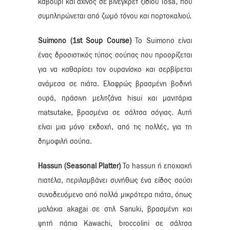
καβούρι και αχινός σε βινεγκρέτ ξιδιού Tosa, που
συμπληρώνεται από ζωμό τόνου και πορτοκαλιού.
Suimono (1st Soup Course)
Το Suimono είναι
ένας δροσιστικός τύπος σούπας που προορίζεται
για να καθαρίσει τον ουρανίσκο και σερβίρεται
ανάμεσα σε πιάτα. Ελαφρώς βρασμένη βοδινή
ουρά, πράσινη μελιτζάνα hisui και μανιτάρια
matsutake, βρασμένα σε σάλτσα σόγιας. Αυτή
είναι μια μόνο εκδοχή, από τις πολλές, για τη
δημοφιλή σούπα.
Hassun (Seasonal Platter)
Το hassun ή εποχιακή
πιατέλα, περιλαμβάνει συνήθως ένα είδος σούσι
συνοδευόμενο από πολλά μικρότερα πιάτα, όπως
μαλάκια akagai σε στιλ Sanuki, βρασμένη και
ψητή πάπια Kawachi, broccolini σε σάλτσα