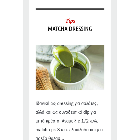
Tips
MATCHA DRESSING
Ιδανική ως dressing για σαλάτες,
αλλά και ως συνοδευτικό dip για
ψητά κρέατα. Αναμείξτε 1/2 κ.γλ.
matcha με 3 κ.σ. ελαιόλαδο και μια
πρέζα θαλασ...