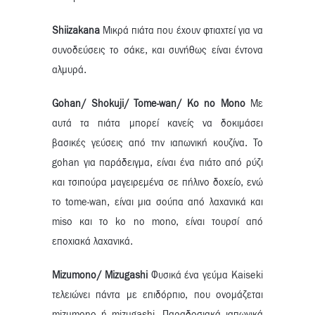
Shiizakana
Μικρά πιάτα που έχουν φτιαχτεί για να
συνοδεύσεις το σάκε, και συνήθως είναι έντονα
αλμυρά.
Gohan/
Shokuji/
Tome-
wan/
Ko no Mono
Με
αυτά τα πιάτα μπορεί κανείς να δοκιμάσει
βασικές γεύσεις από την ιαπωνική κουζίνα. Το
gohan για παράδειγμα, είναι ένα πιάτο από ρύζι
και τσιπούρα μαγειρεμένα σε πήλινο δοχείο, ενώ
το tome-wan, είναι μια σούπα από λαχανικά και
miso και το ko no mono, είναι τουρσί από
εποχιακά λαχανικά.
Mizumono/ Mizugashi
Φυσικά ένα γεύμα Kaiseki
τελειώνει πάντα με επιδόρπιο, που ονομάζεται
mizumono ή mizugashi. Παραδοσιακά ιαπωνικά