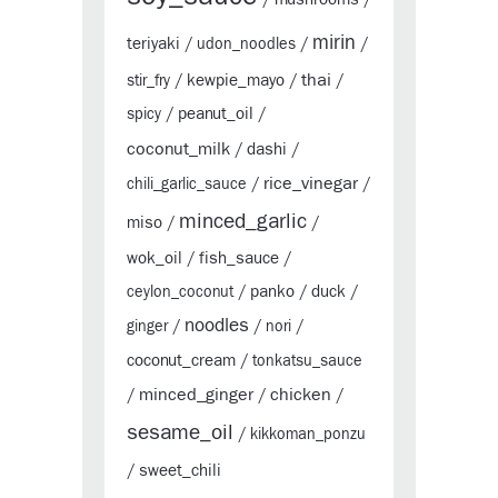
mirin
teriyaki
/
udon_noodles
/
/
thai
kewpie_mayo
stir_fry
/
/
/
peanut_oil
spicy
/
/
coconut_milk
dashi
/
/
rice_vinegar
chili_garlic_sauce
/
/
minced_garlic
miso
/
/
wok_oil
fish_sauce
/
/
panko
duck
ceylon_coconut
/
/
/
noodles
ginger
/
/
nori
/
coconut_cream
/
tonkatsu_sauce
minced_ginger
chicken
/
/
/
sesame_oil
/
kikkoman_ponzu
sweet_chili
/