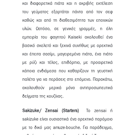
και διαφορετικά πιάτα και η ακριβής εκτέλεση
του γεύματος εξαρτάται πάντα από τον σεφ
καθώς και από τη διαθεσιμότητα των εποχικών
υλών. Ωστόσο, σε γενικές γραμμές, η όλη
εμπειρία του φαγητού Kaiseki ακολουθεί ένα
βασικό σκελετό και ξεκινά συνήθως με ορεκτικά
και έπειτα σασίμι, μαγειρεμένα πιάτα, ένα πιάτο
με ρύζι και τέλος, επιδόρπιο, με προαιρετικά
κάποια ενδιάμεσα που καθαρίζουν τη γευστική
παλέτα για να περάσεις στο επόμενο. Παρακάτω,
ακολουθούν μερικά μόνο αντιπροσωπευτικά
δείγματα της κουζίνας.
Sakizuke/ Zensai (
Starters)
Το zensai ή
sakizuke είναι ουσιαστικά ένα ορεκτικό παρόμοιο
με το δικό μας amuze-bouche. Για παράδειγμα,