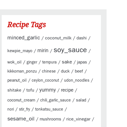
Recipe Tags
minced_garlic
/
coconut_milk
/
/
dashi
soy_sauce
mirin
/
/
/
kewpie_mayo
sake
/
/
/
/
/
wok_oil
japas
ginger
tempura
/
/
/
/
duck
beef
kikkoman_ponzu
chinese
/
/
/
peanut_oil
ceylon_coconut
udon_noodles
yummy
/
tofu
/
/
recipe
/
shitake
/
/
/
coconut_cream
salad
chili_garlic_sauce
/
/
/
nori
stir_fry
tonkatsu_sauce
sesame_oil
/
/
rice_vinegar
/
mushrooms