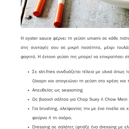
Η oyster sauce φέρνει τη γεύση umami σε κάθε πιάτο
στις συνταγές σου σε μικρή ποσότητα, μέχρι τουλά
φαγητό. Η έντονη γεύση της μπορεί να επικρατήσει στ
Σε stri-fries συνδυάζεται τέλεια με υλικά όπως τ
ζάχαρη και απογειώνει τη γεύση στο κρέας και τ
Απευθείας ως seasoning
Ως βασική σάλτσα για Chop Suey ή Chow Mein
Για brushing, αλείφοντας την με ένα πινέλο σε 
φούρνο ή τη σχάρα.
Dressing σε σαλάτες (φτιάξε ένα dressing με ελ