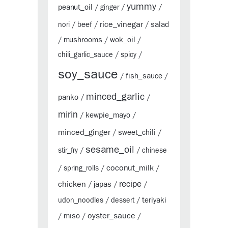
yummy
peanut_oil
/
ginger
/
/
rice_vinegar
beef
salad
nori
/
/
/
mushrooms
wok_oil
/
/
/
chili_garlic_sauce
/
spicy
/
soy_sauce
fish_sauce
/
/
minced_garlic
panko
/
/
mirin
kewpie_mayo
/
/
minced_ginger
sweet_chili
/
/
sesame_oil
stir_fry
/
/
chinese
coconut_milk
/
spring_rolls
/
/
chicken
recipe
japas
/
/
/
teriyaki
udon_noodles
/
dessert
/
oyster_sauce
miso
/
/
/