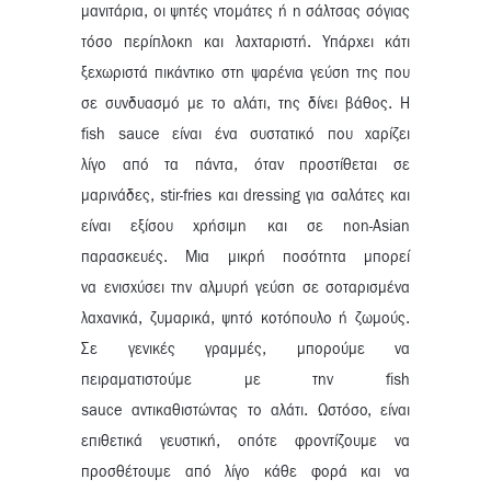
μανιτάρια, οι ψητές ντομάτες ή η σάλτσας σόγιας
τόσο περίπλοκη και λαχταριστή. Υπάρχει κάτι
ξεχωριστά πικάντικο στη ψαρένια γεύση της που
σε συνδυασμό με το αλάτι, της δίνει βάθος. Η
fish sauce είναι ένα συστατικό που χαρίζει
λίγο από τα πάντα, όταν προστίθεται σε
μαρινάδες, stir-fries και dressing για σαλάτες και
είναι εξίσου χρήσιμη και σε non-Asian
παρασκευές. Μια μικρή ποσότητα μπορεί
να ενισχύσει την αλμυρή γεύση σε σοταρισμένα
λαχανικά, ζυμαρικά, ψητό κοτόπουλο ή ζωμούς.
Σε γενικές γραμμές, μπορούμε να
πειραματιστούμε με την fish
sauce αντικαθιστώντας το αλάτι. Ωστόσο, είναι
επιθετικά γευστική, οπότε φροντίζουμε να
προσθέτουμε από λίγο κάθε φορά και να