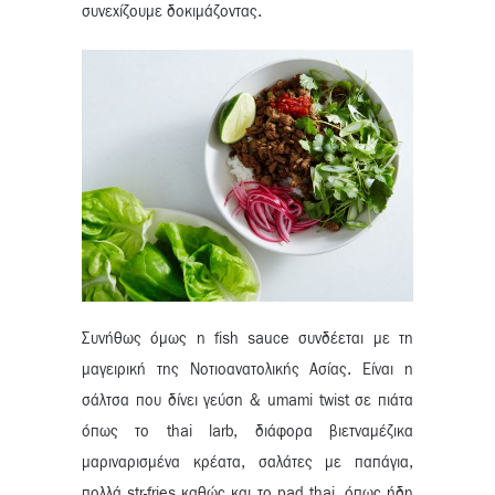
συνεχίζουμε δοκιμάζοντας.
Συνήθως όμως η fish sauce συνδέεται με τη
μαγειρική της Νοτιοανατολικής Ασίας. Είναι η
σάλτσα που δίνει γεύση & umami twist σε πιάτα
όπως το thai larb, διάφορα βιετναμέζικα
μαριναρισμένα κρέατα, σαλάτες με παπάγια,
πολλά str-fries καθώς και το pad thai, όπως ήδη