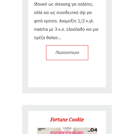
Ιδανική ως dressing για σαλάτες,
αλλά και ως συνοδευτικό dip για
ψητά κρέατα. Αναμείξτε 1/2 κ.γλ.
matcha με 3 κ.σ. ελαιόλαδο και μια
πρέζα θαλασ...
Περισσότερα
Fortune Cookie