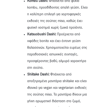
Kombu Dashi
:
Φτιάχνεται από φύκια
kombu, προσδίδοντας απαλή γεύση. Είναι
η καλύτερη επιλογή για χορτοφαγικές
εκδοχές της σούπας miso, καθώς έχει
φυσική νοστιμιά χωρίς ζωικά προϊόντα.
Katsuobushi Dashi
:
Προέρχεται από
νιφάδες bonito και έχει έντονη γεύση
θαλασσινών. Χρησιμοποιείται ευρέως στις
παραδοσιακές ιαπωνικές συνταγές,
προσφέροντας βαθύ, αλμυρό χαρακτήρα
στη σούπα.
Shiitake Dashi:
Φτιάχνεται από
αποξηραμένα μανιτάρια shiitake και είναι
ιδανικό για vegan και vegetarian εκδοχές
της σούπας miso. Τα μανιτάρια δίνουν μια
γήινη αρωματική διάσταση στο ζωμό,