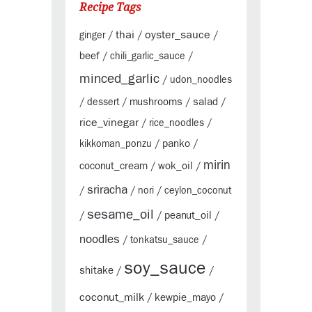
Recipe Tags
thai
oyster_sauce
ginger
/
/
/
beef
/
chili_garlic_sauce
/
minced_garlic
/
udon_noodles
mushrooms
salad
/
dessert
/
/
/
rice_vinegar
/
rice_noodles
/
panko
kikkoman_ponzu
/
/
mirin
coconut_cream
wok_oil
/
/
sriracha
/
/
nori
/
ceylon_coconut
sesame_oil
peanut_oil
/
/
/
noodles
/
tonkatsu_sauce
/
soy_sauce
shitake
/
/
coconut_milk
kewpie_mayo
/
/