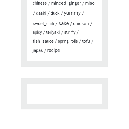
minced_ginger
miso
chinese
/
/
yummy
dashi
duck
/
/
/
/
sake
chicken
sweet_chili
/
/
/
teriyaki
spicy
/
/
stir_fry
/
tofu
fish_sauce
/
spring_rolls
/
/
recipe
japas
/