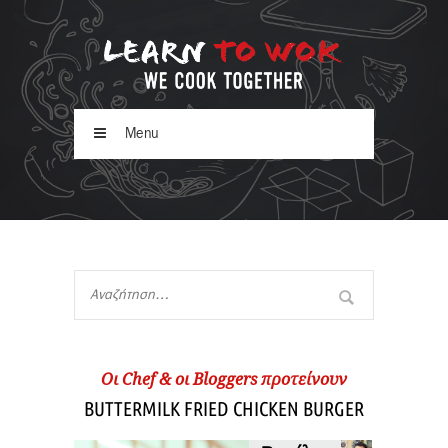
Menu
Oι Chef & οι Βloggers προτείνουν
BUTTERMILK FRIED CHICKEN BURGER