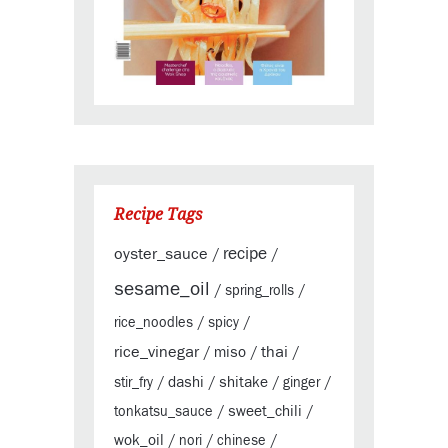
Recipe Tags
oyster_sauce
recipe
/
/
sesame_oil
/
spring_rolls
/
rice_noodles
/
spicy
/
rice_vinegar
thai
miso
/
/
/
dashi
shitake
stir_fry
/
/
/
ginger
/
sweet_chili
tonkatsu_sauce
/
/
wok_oil
/
nori
/
chinese
/