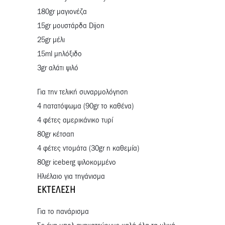
180gr μαγιονέζα
15gr μουστάρδα Dijon
25gr μέλι
15ml μηλόξιδο
3gr αλάτι ψιλό
Για την τελική συναρμολόγηση
4 πατατόψωμα (90gr το καθένα)
4 φέτες αμερικάνικο τυρί
80gr κέτσαπ
4 φέτες ντομάτα (30gr η καθεμία)
80gr iceberg ψιλοκομμένο
Ηλιέλαιο για τηγάνισμα
ΕΚΤΈΛΕΣΗ
Για το πανάρισμα