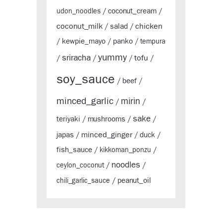
coconut_cream
udon_noodles
/
/
coconut_milk
chicken
salad
/
/
kewpie_mayo
panko
/
/
/
tempura
yummy
sriracha
tofu
/
/
/
/
soy_sauce
beef
/
/
minced_garlic
mirin
/
/
sake
teriyaki
mushrooms
/
/
/
minced_ginger
japas
duck
/
/
/
fish_sauce
/
kikkoman_ponzu
/
noodles
ceylon_coconut
/
/
peanut_oil
chili_garlic_sauce
/