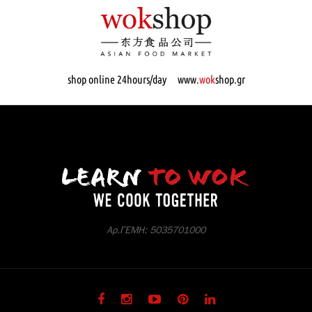
shop online 24hours/day www.
wok
shop.gr
Αρ.ΓΕΜΗ: 5035701000