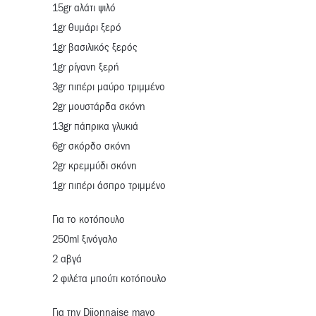
15gr αλάτι ψιλό
1gr θυμάρι ξερό
1gr βασιλικός ξερός
1gr ρίγανη ξερή
3gr πιπέρι μαύρο τριμμένο
2gr μουστάρδα σκόνη
13gr πάπρικα γλυκιά
6gr σκόρδο σκόνη
2gr κρεμμύδι σκόνη
1gr πιπέρι άσπρο τριμμένο
Για το κοτόπουλο
250ml ξινόγαλο
2 αβγά
2 φιλέτα μπούτι κοτόπουλο
Για την Dijonnaise mayo