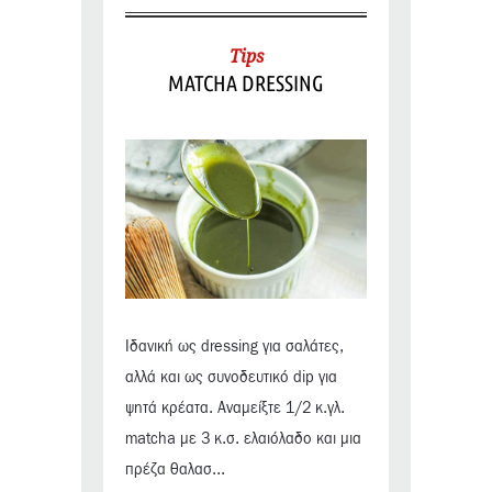
Tips
MATCHA DRESSING
Ιδανική ως dressing για σαλάτες,
αλλά και ως συνοδευτικό dip για
ψητά κρέατα. Αναμείξτε 1/2 κ.γλ.
matcha με 3 κ.σ. ελαιόλαδο και μια
πρέζα θαλασ...