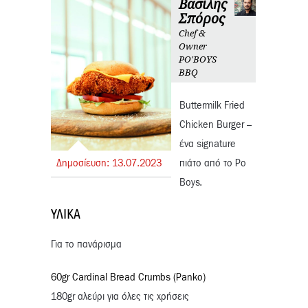
Βασίλης
Σπόρος
Chef &
Owner
PO'BOYS
BBQ
Buttermilk Fried
Chicken Burger –
ένα signature
Δημοσίευση:
13.
07.
2023
πιάτο από το Po
Boys.
ΥΛΙΚΆ
Για το πανάρισμα
60gr Cardinal Bread Crumbs (Panko)
180gr αλεύρι για όλες τις χρήσεις