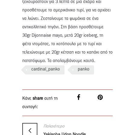
ξεκουραστούν για 3 λεπτά σε μια σχάρα και
προσθέτουμε το αμερικάνικο τυρί, για να αρχίσει
να λιώνει. Ζεσταίνουμε τα ψωμάκια σε ένα
αντικολλητικό τηγάνι. Στη βάση προσθέτουμε
30gr Dijonnaise mayo, μετά 20gr iceberg, τη
φέτα ντομάτας, το κοτόπουλο με το τυρί και
τελειώνουμε με 20gr κέτσαπ και το καπάκι από το
πατατόψωμο. Τα απολαμβάνουμε καυτά.
cardinal_panko
panko
Κάνε
share
αυτή τη
συνταγή:
Παλαιότερο
Yakisoba Udon Noodles with Miso