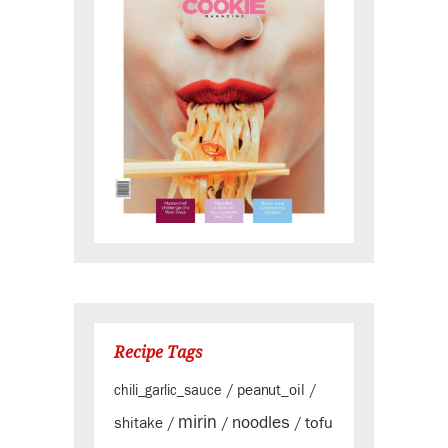
Recipe Tags
peanut_oil
chili_garlic_sauce
/
/
mirin
noodles
tofu
shitake
/
/
/