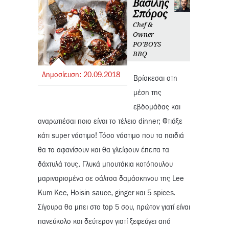
Βασίλης
Σπόρος
Chef &
Owner
PO'BOYS
BBQ
Δημοσίευση:
20.
09.
2018
Βρίσκεσαι στη
μέση της
εβδομάδας και
αναρωτιέσαι ποιο είναι το τέλειο dinner; Φτιάξε
κάτι super νόστιμο! Τόσο νόστιμο που τα παιδιά
θα το αφανίσουν και θα γλείφουν έπειτα τα
δάχτυλά τους. Γλυκά μπουτάκια κοτόπουλου
μαριναρισμένα σε σάλτσα δαμάσκηνου της Lee
Kum Kee, Hoisin sauce, ginger και 5 spices.
Σίγουρα θα μπει στο top 5 σου, πρώτον γιατί είναι
πανεύκολο και δεύτερον γιατί ξεφεύγει από