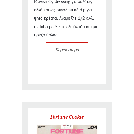
Ιδανική ως dressing για σαλάτες,
αλλά και ως συνοδευτικό dip για
ψητά κρέατα. Αναμείξτε 1/2 κ.γλ.
matcha με 3 κ.σ. ελαιόλαδο και μια
πρέζα θαλασ...
Περισσότερα
Fortune Cookie