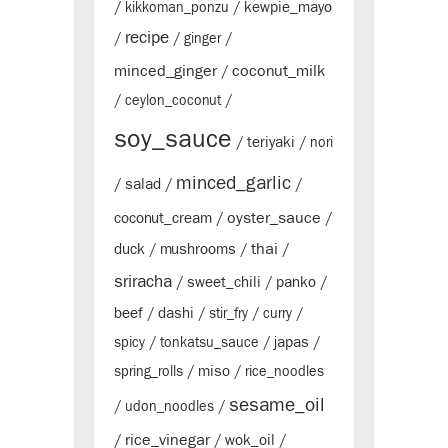
kewpie_mayo
/
kikkoman_ponzu
/
recipe
/
/
ginger
/
minced_ginger
coconut_milk
/
/
ceylon_coconut
/
soy_sauce
teriyaki
/
/
nori
minced_garlic
salad
/
/
/
oyster_sauce
coconut_cream
/
/
thai
duck
mushrooms
/
/
/
sriracha
sweet_chili
panko
/
/
/
beef
dashi
/
/
stir_fry
/
curry
/
japas
spicy
/
tonkatsu_sauce
/
/
miso
spring_rolls
/
/
rice_noodles
sesame_oil
/
udon_noodles
/
rice_vinegar
wok_oil
/
/
/