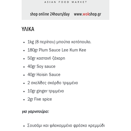
shop online 24hours/day www.
wok
shop.gr
ΥΛΙΚΆ
1kg (8 περίπου) μπούτια κοτόπουλο.
180gr Plum Sauce Lee Kum Kee
50gr καστανή ζάχαρη
40gr Soy sauce
40gr Hoisin Sauce
2 σκελίδες σκόρδο τριμμένο
10gr ginger τριμμένο
2gr Five spice
για γαρνιτούρα:
Σουσάμι και ψιλοκομμένο φρέσκο κρεμμύδι