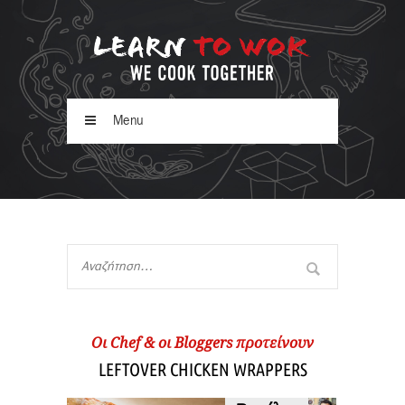
Menu
Oι Chef & οι Βloggers προτείνουν
LEFTOVER CHICKEN WRAPPERS