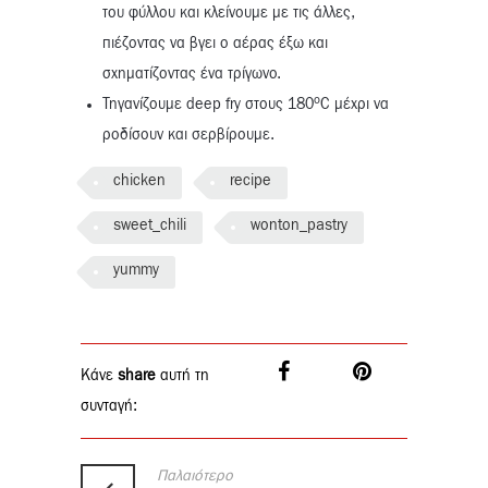
του φύλλου και κλείνουμε με τις άλλες,
πιέζοντας να βγει ο αέρας έξω και
σχηματίζοντας ένα τρίγωνο.
ο
Τηγανίζουμε deep fry στους 180
C μέχρι να
ροδίσουν και σερβίρουμε.
chicken
recipe
sweet_chili
wonton_pastry
yummy
Κάνε
share
αυτή τη
συνταγή:
Παλαιότερο