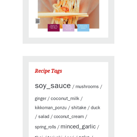
Recipe Tags
soy_sauce
mushrooms
/
/
coconut_milk
ginger
/
/
shitake
duck
kikkoman_ponzu
/
/
salad
coconut_cream
/
/
/
minced_garlic
spring_rolls
/
/