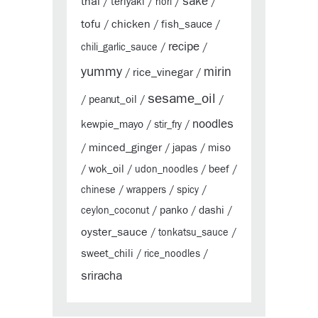
sake
thai
teriyaki
/
/
nori
/
/
tofu
chicken
fish_sauce
/
/
/
recipe
chili_garlic_sauce
/
/
yummy
mirin
rice_vinegar
/
/
sesame_oil
peanut_oil
/
/
/
noodles
kewpie_mayo
/
stir_fry
/
minced_ginger
japas
miso
/
/
/
wok_oil
beef
/
/
udon_noodles
/
/
chinese
/
wrappers
/
spicy
/
panko
dashi
ceylon_coconut
/
/
/
oyster_sauce
/
tonkatsu_sauce
/
sweet_chili
/
rice_noodles
/
sriracha