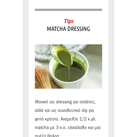
Tips
MATCHA DRESSING
Ιδανική ως dressing για σαλάτες,
αλλά και ως συνοδευτικό dip για
ψητά κρέατα. Αναμείξτε 1/2 κ.γλ.
matcha με 3 κ.σ. ελαιόλαδο και μια
πρέζα θαλασ...