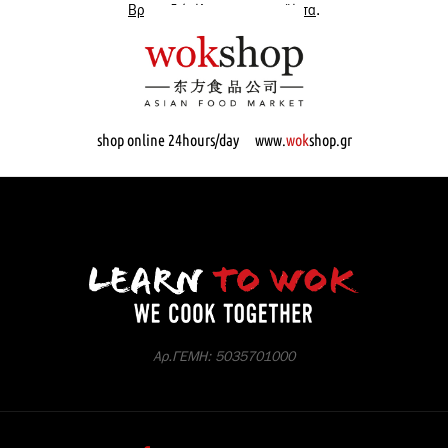
Βρες εδώ όλα μας τα προϊόντα
.
shop online 24hours/day www.
wok
shop.gr
Αρ.ΓΕΜΗ: 5035701000