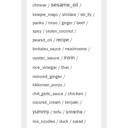
sesame_oil
chinese
/
/
kewpie_mayo
shitake
/
/
stir_fry
/
panko
miso
beef
/
/
ginger
/
/
spicy
/
ceylon_coconut
/
recipe
peanut_oil
/
/
mushrooms
tonkatsu_sauce
/
/
mirin
oyster_sauce
/
/
rice_vinegar
thai
/
/
minced_ginger
/
kikkoman_ponzu
/
chicken
chili_garlic_sauce
/
/
coconut_cream
teriyaki
/
/
yummy
sriracha
tofu
/
/
/
duck
salad
rice_noodles
/
/
/