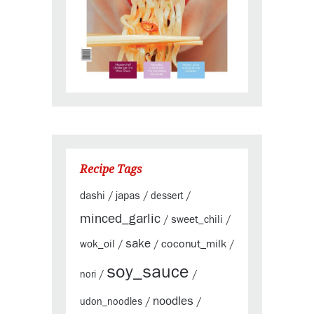
Recipe Tags
dashi
japas
/
/
dessert
/
minced_garlic
sweet_chili
/
/
sake
coconut_milk
wok_oil
/
/
/
soy_sauce
nori
/
/
noodles
udon_noodles
/
/