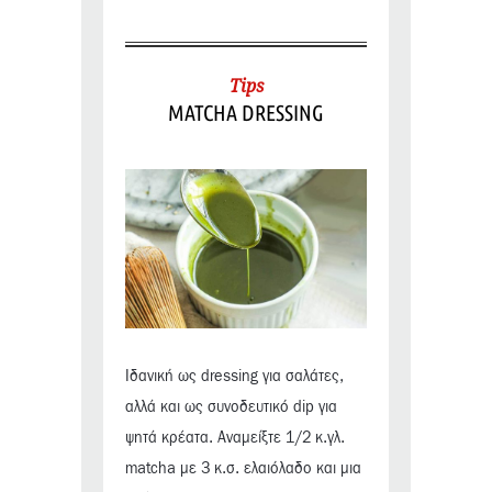
Tips
MATCHA DRESSING
Ιδανική ως dressing για σαλάτες,
αλλά και ως συνοδευτικό dip για
ψητά κρέατα. Αναμείξτε 1/2 κ.γλ.
matcha με 3 κ.σ. ελαιόλαδο και μια