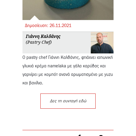
Δημοσίευση:
26.
11.
2021
Γιάννη Καλδάνης
(Pastry Chef)
Ο pastry chef Γιάννη Καλδάνης, φτιάχνει ιαπωνική
γλυκιά κρέμα namelaka με γάλα καρύδας και
γαρνίρει με κομπότ ανανά αρωματισμένο με yuzu
και βανίλια.
Δες τη συνταγή εδώ