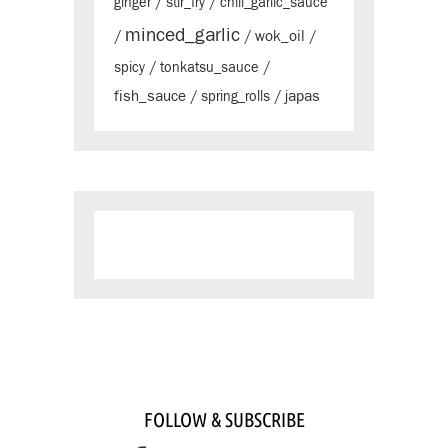
ginger
/
stir_fry
/
chili_garlic_sauce
minced_garlic
wok_oil
/
/
/
spicy
/
tonkatsu_sauce
/
fish_sauce
japas
/
spring_rolls
/
FOLLOW & SUBSCRIBE