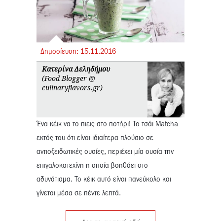
Δημοσίευση:
15.
11.
2016
Κατερίνα Δεληδήμου
(Food Blogger @
culinaryflavors.gr)
Ένα κέικ να το πιεις στο ποτήρι! Το τσάι Matcha
εκτός του ότι είναι ιδιαίτερα πλούσιο σε
αντιοξειδωτικές ουσίες, περιέχει μία ουσία την
επιγαλοκατεχίνη η οποία βοηθάει στο
αδυνάτισμα. Το κέικ αυτό είναι πανεύκολο και
γίνεται μέσα σε πέντε λεπτά.