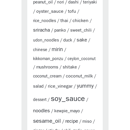
peanut_oil
dashi
teriyaki
/
nori
/
/
oyster_sauce
tofu
/
/
/
thai
chicken
rice_noodles
/
/
/
sriracha
panko
sweet_chili
/
/
/
sake
duck
udon_noodles
/
/
/
mirin
chinese
/
/
kikkoman_ponzu
/
ceylon_coconut
mushrooms
shitake
/
/
/
coconut_milk
coconut_cream
/
/
yummy
rice_vinegar
salad
/
/
/
soy_sauce
dessert
/
/
noodles
kewpie_mayo
/
/
sesame_oil
recipe
miso
/
/
/