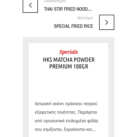
Παλαιότερο
THAI STIR FRIED NOODLES WITH TOFU AND SWEET SOY SAUCE
Νεότερο
SPECIAL FRIED RICE
Specials
HKS MATCHA POWDER
PREMIUM 100GR
Ιαπωνική σκόνη πράσινου τσαγιού
εξαιρετικής ποιότητας. Παράγεται
από προσεκτικά επιλεγμένα φύλλα
που ατμίζονται, ξηραίνονται και...