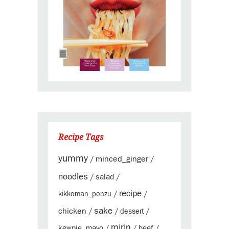
Recipe Tags
yummy
minced_ginger
/
/
noodles
salad
/
/
recipe
kikkoman_ponzu
/
/
sake
chicken
/
/
dessert
/
mirin
kewpie_mayo
beef
/
/
/