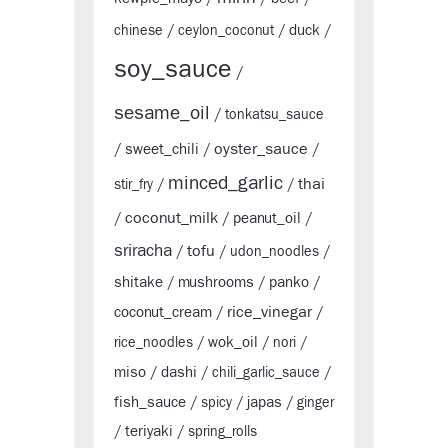
duck
chinese
/
ceylon_coconut
/
/
soy_sauce
/
sesame_oil
/
tonkatsu_sauce
oyster_sauce
sweet_chili
/
/
/
minced_garlic
thai
stir_fry
/
/
coconut_milk
peanut_oil
/
/
/
sriracha
tofu
/
/
udon_noodles
/
shitake
mushrooms
panko
/
/
/
rice_vinegar
coconut_cream
/
/
wok_oil
rice_noodles
/
/
nori
/
miso
dashi
/
/
chili_garlic_sauce
/
fish_sauce
japas
/
spicy
/
/
ginger
teriyaki
/
/
spring_rolls