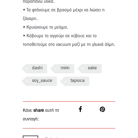
παραπάνω υλικά.
• Τα φτάνουμε σε βρασμό μέχρι να λιώσει η
ζάχαρη.
• Κρυώνουμε το μείγμα.
• Κόβουμε το αγγούρι σε κύβους και το
τοποθετούμε στο vacuum μαζί με τη γλυκιά άλμη.
dashi
mirin
sake
soy_sauce
tapioca
Κάνε
share
αυτή τη
συνταγή: