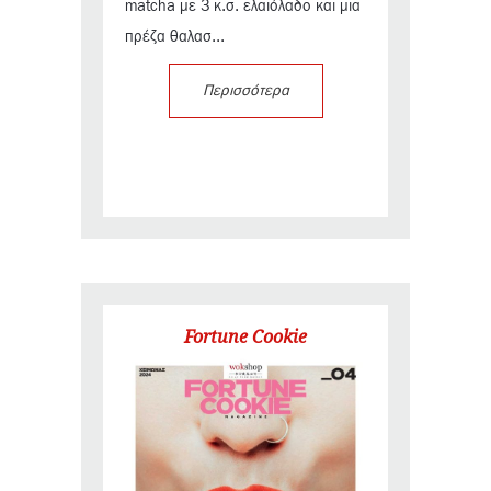
matcha με 3 κ.σ. ελαιόλαδο και μια
πρέζα θαλασ...
Περισσότερα
Fortune Cookie