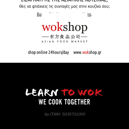
Θες να φτιάχνεις τις συνταγές μας στην κουζίνα σου;
Βρες εδώ όλα μας τα προϊόντα
.
shop online 24hours/day www.
wok
shop.gr
Αρ.ΓΕΜΗ: 5035701000