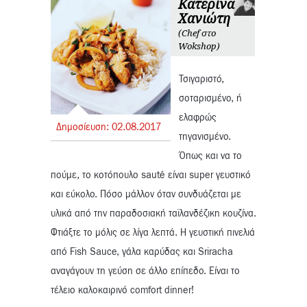
Κατερίνα
Χανιώτη
(Chef στο
Wokshop)
Τσιγαριστό,
σοταρισμένο, ή
ελαφρώς
Δημοσίευση:
02.
08.
2017
τηγανισμένο.
Όπως και να το
πούμε, το κοτόπουλο sauté είναι super γευστικό
και εύκολο. Πόσο μάλλον όταν συνδυάζεται με
υλικά από την παραδοσιακή ταϊλανδέζικη κουζίνα.
Φτιάξτε το μόλις σε λίγα λεπτά. Η γευστική πινελιά
από Fish Sauce, γάλα καρύδας και Sriracha
αναγάγουν τη γεύση σε άλλο επίπεδο. Είναι το
τέλειο καλοκαιρινό comfort dinner!