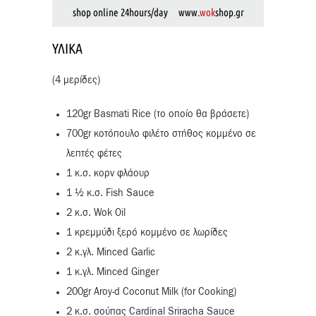
shop online 24hours/day www.
wok
shop.gr
ΥΛΙΚΆ
(4 μερίδες)
120gr Basmati Rice (το οποίο θα βράσετε)
700gr κοτόπουλο φιλέτο στήθος κομμένο σε
λεπτές φέτες
1 κ.σ. κορν φλάουρ
1 ½ κ.σ. Fish Sauce
2 κ.σ. Wok Oil
1 κρεμμύδι ξερό κομμένο σε λωρίδες
2 κ.γλ. Minced Garlic
1 κ.γλ. Minced Ginger
200gr Aroy-d Coconut Milk (for Cooking)
2 κ.σ. σούπας Cardinal Sriracha Sauce