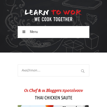
Menu
Oι Chef & οι Βloggers προτείνουν
THAI CHICKEN SAUTE