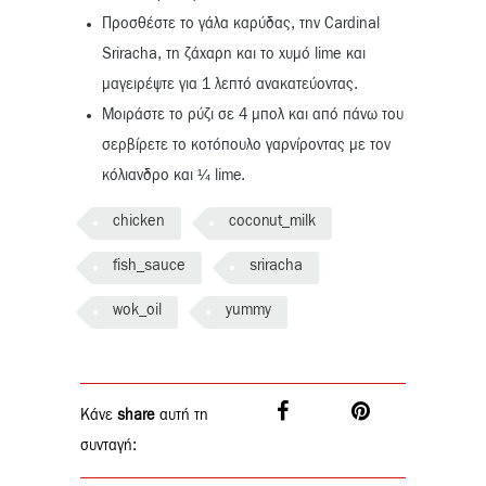
Προσθέστε το γάλα καρύδας, την Cardinal
Sriracha, τη ζάχαρη και το χυμό lime και
μαγειρέψτε για 1 λεπτό ανακατεύοντας.
Μοιράστε το ρύζι σε 4 μπολ και από πάνω του
σερβίρετε το κοτόπουλο γαρνίροντας με τον
κόλιανδρο και ¼ lime.
chicken
coconut_milk
fish_sauce
sriracha
wok_oil
yummy
Κάνε
share
αυτή τη
συνταγή: