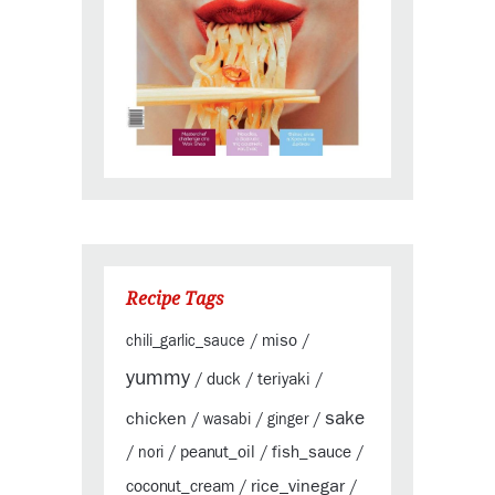
Recipe Tags
miso
chili_garlic_sauce
/
/
yummy
duck
teriyaki
/
/
/
sake
chicken
/
wasabi
/
ginger
/
peanut_oil
fish_sauce
/
nori
/
/
/
rice_vinegar
coconut_cream
/
/