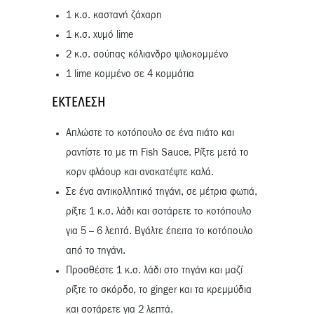
1 κ.σ. καστανή ζάχαρη
1 κ.σ. χυμό lime
2 κ.σ. σούπας κόλιανδρο ψιλοκομμένο
1 lime κομμένο σε 4 κομμάτια
ΕΚΤΈΛΕΣΗ
Απλώστε το κοτόπουλο σε ένα πιάτο και
ραντίστε το με τη Fish Sauce. Ρίξτε μετά το
κορν φλάουρ και ανακατέψτε καλά.
Σε ένα αντικολλητικό τηγάνι, σε μέτρια φωτιά,
ρίξτε 1 κ.σ. λάδι και σοτάρετε το κοτόπουλο
για 5 – 6 λεπτά. Βγάλτε έπειτα το κοτόπουλο
από το τηγάνι.
Προσθέστε 1 κ.σ. λάδι στο τηγάνι και μαζί
ρίξτε το σκόρδο, το ginger και τα κρεμμύδια
και σοτάρετε για 2 λεπτά.