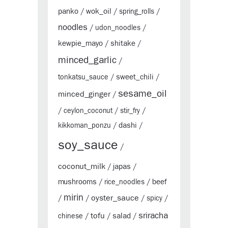
panko
wok_oil
/
/
spring_rolls
/
noodles
/
udon_noodles
/
kewpie_mayo
shitake
/
/
minced_garlic
/
sweet_chili
tonkatsu_sauce
/
/
sesame_oil
minced_ginger
/
/
ceylon_coconut
/
stir_fry
/
dashi
kikkoman_ponzu
/
/
soy_sauce
/
coconut_milk
japas
/
/
mushrooms
beef
/
rice_noodles
/
mirin
oyster_sauce
/
/
/
spicy
/
sriracha
tofu
salad
chinese
/
/
/