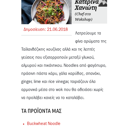
Κατερίνα
Χανιώτη
(Chef στο
Wokshop)
Δημοσίευση:
21.
06.
2018
Λατρεύουμε τα
φίνα αρώματα της
Ταϊλανδέζικης κουζίνας αλλά και τις λεπτές
γεύσεις που εξισορροπούν μεταξύ γλυκού,
αλμυρού και πικάντικου. Noodles από φαγόπυρο,
πράσινη πάστα κάρυ, γάλα καρύδας, σπανάκι,
ginger, lime και rice vinegar, ταιριάζουν όλα
αρμονικά μέσα στο wok που θα αδειάσει χωρίς
να προλάβει κανείς να το καταλάβει.
ΤΑ ΠΡΟΪΌΝΤΑ ΜΑΣ
Buckwheat Noodle