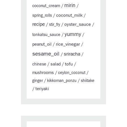
mirin
coconut_cream
/
/
coconut_milk
spring_rolls
/
/
recipe
oyster_sauce
/
stir_fry
/
/
yummy
tonkatsu_sauce
/
/
rice_vinegar
peanut_oil
/
/
sesame_oil
sriracha
/
/
tofu
salad
chinese
/
/
/
mushrooms
/
ceylon_coconut
/
ginger
/
kikkoman_ponzu
/
shiitake
teriyaki
/