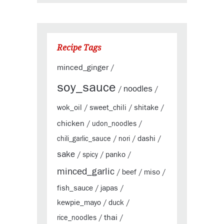
Recipe Tags
minced_ginger
/
soy_sauce
noodles
/
/
wok_oil
sweet_chili
shitake
/
/
/
chicken
/
udon_noodles
/
dashi
chili_garlic_sauce
/
nori
/
/
sake
panko
/
spicy
/
/
minced_garlic
beef
miso
/
/
/
fish_sauce
japas
/
/
kewpie_mayo
duck
/
/
thai
rice_noodles
/
/