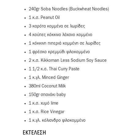
240gr Soba Noodles (Buckwheat Noodles)
1 κ.σ. Peanut Oil
3 καρότα κομμένα σε λωρίδες
4 κούπες κόκκινο λάχανο κομμένο
1 κόκκινη πιπεριά κομμένη σε λωρίδες
1 φρέσκο κρεμμύδι ψιλοκομμένο
2 κ.σ. Kikkoman Less Sodium Soy Sauce
1 1/2 κ.σ. Thai Curry Paste
1 κ.γλ. Minced Ginger
380ml Coconut Milk
150gr σπανάκι baby
1 κ.σ. χυμό lime
1 κ.σ. Rice Vinegar
1 κ.γλ. κόλιανδρο ψιλοκομμένο
ΕΚΤΈΛΕΣΗ