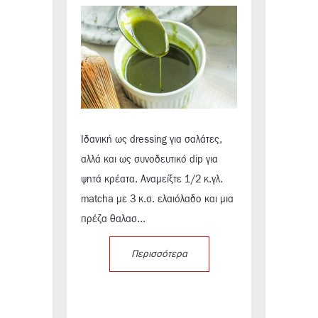
Ιδανική ως dressing για σαλάτες,
αλλά και ως συνοδευτικό dip για
ψητά κρέατα. Αναμείξτε 1/2 κ.γλ.
matcha με 3 κ.σ. ελαιόλαδο και μια
πρέζα θαλασ...
Περισσότερα