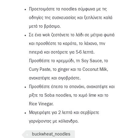
Προετοιμάστε τα noodles σύμφωνα με τις
οδηγίες της συσκευασίας και ξεπλύνετε καλά
μετά το βράσιμο.
Σε ένα wok ζεστάνετε το λάδι σε μέτρια φωτιά
και προσθέστε τα καρότα, το λάχανο, την
πιπεριά και σοτάρετε για 5-6 λεπτά.
Προσθέστε το κρεμμύδι, τη Soy Sauce, το
Curry Paste, το ginger και το Coconut Milk,
ανακατέψτε και σιγοβράστε.
Προσθέστε έπειτα το σπανάκι, ανακατέψτε και
ρίξτε τα Soba noodles, το χυμό lime και το
Rice Vinegar.
Μαγειρέψτε για 2 λεπτά και σερβίρετε
γαρνίροντας με κόλιανδρο.
buckwheat_noodles