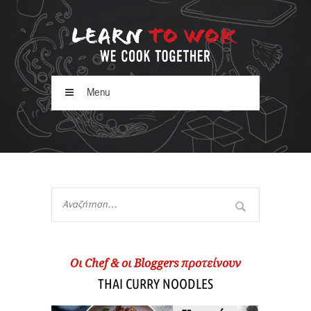
Menu
Oι Chef & οι Βloggers προτείνουν
THAI CURRY NOODLES