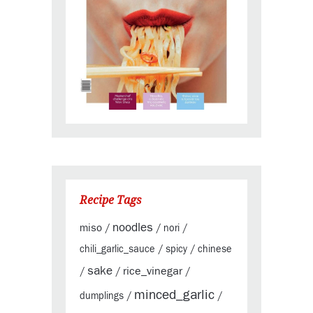
Recipe Tags
noodles
miso
/
/
nori
/
chili_garlic_sauce
/
spicy
/
chinese
sake
rice_vinegar
/
/
/
minced_garlic
dumplings
/
/