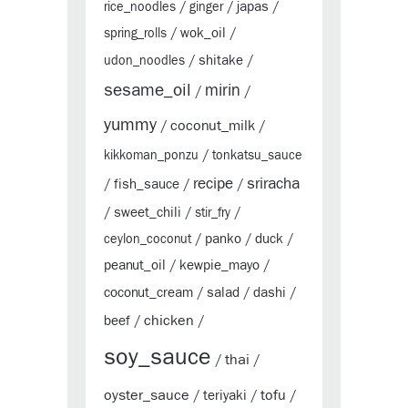
japas
rice_noodles
/
ginger
/
/
wok_oil
spring_rolls
/
/
shitake
udon_noodles
/
/
sesame_oil
mirin
/
/
yummy
coconut_milk
/
/
kikkoman_ponzu
/
tonkatsu_sauce
sriracha
recipe
fish_sauce
/
/
/
sweet_chili
/
/
stir_fry
/
panko
duck
ceylon_coconut
/
/
/
peanut_oil
kewpie_mayo
/
/
coconut_cream
salad
dashi
/
/
/
chicken
beef
/
/
soy_sauce
thai
/
/
oyster_sauce
tofu
teriyaki
/
/
/