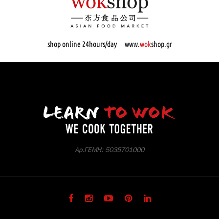
shop online 24hours/day www.
wok
shop.gr
Αρ.ΓΕΜΗ: 5035701000