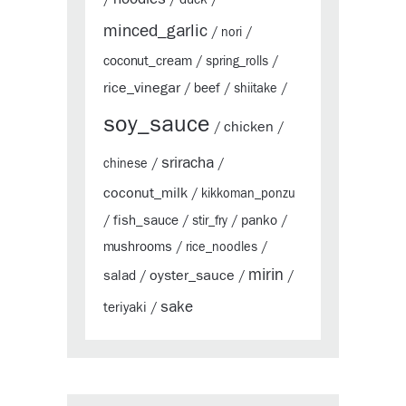
/
/
/
minced_garlic
/
nori
/
coconut_cream
/
spring_rolls
/
rice_vinegar
beef
/
/
shiitake
/
soy_sauce
chicken
/
/
sriracha
chinese
/
/
coconut_milk
/
kikkoman_ponzu
fish_sauce
panko
/
/
stir_fry
/
/
mushrooms
/
rice_noodles
/
mirin
oyster_sauce
salad
/
/
/
sake
teriyaki
/