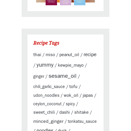
Recipe Tags
thai
recipe
miso
peanut_oil
/
/
/
yummy
kewpie_mayo
/
/
/
sesame_oil
ginger
/
/
tofu
chili_garlic_sauce
/
/
wok_oil
japas
udon_noodles
/
/
/
ceylon_coconut
/
spicy
/
sweet_chili
dashi
shitake
/
/
/
minced_ginger
/
tonkatsu_sauce
noodles
duck