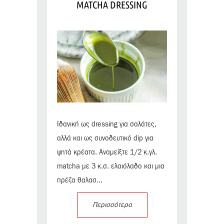
MATCHA DRESSING
Ιδανική ως dressing για σαλάτες,
αλλά και ως συνοδευτικό dip για
ψητά κρέατα. Αναμείξτε 1/2 κ.γλ.
matcha με 3 κ.σ. ελαιόλαδο και μια
πρέζα θαλασ...
Περισσότερα