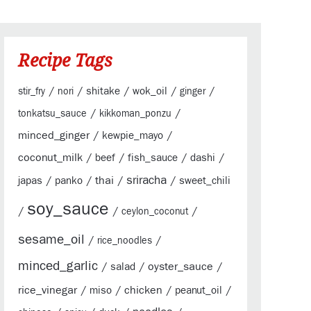
Recipe Tags
/
/
/
/
/
shitake
wok_oil
stir_fry
nori
ginger
/
/
tonkatsu_sauce
kikkoman_ponzu
minced_ginger
/
/
kewpie_mayo
coconut_milk
/
/
/
/
beef
fish_sauce
dashi
sriracha
/
/
thai
/
/
japas
panko
sweet_chili
soy_sauce
/
/
/
ceylon_coconut
sesame_oil
/
/
rice_noodles
minced_garlic
/
/
oyster_sauce
/
salad
rice_vinegar
/
/
chicken
/
/
miso
peanut_oil