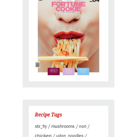
Recipe Tags
mushrooms
stir_fry
/
/
nori
/
chicken
/
udon_noodles
/