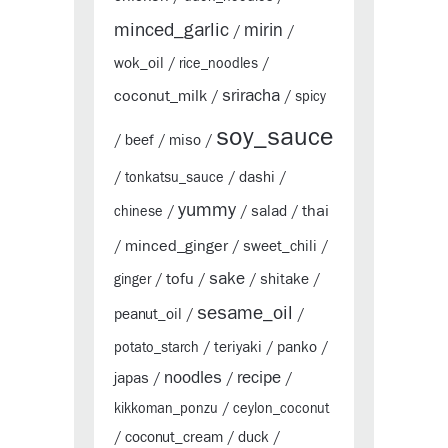
minced_garlic
mirin
/
/
wok_oil
/
rice_noodles
/
sriracha
coconut_milk
/
/
spicy
soy_sauce
beef
miso
/
/
/
dashi
/
tonkatsu_sauce
/
/
yummy
thai
salad
chinese
/
/
/
minced_ginger
sweet_chili
/
/
/
sake
tofu
shitake
ginger
/
/
/
/
sesame_oil
peanut_oil
/
/
teriyaki
panko
potato_starch
/
/
/
noodles
recipe
japas
/
/
/
kikkoman_ponzu
/
ceylon_coconut
coconut_cream
duck
/
/
/