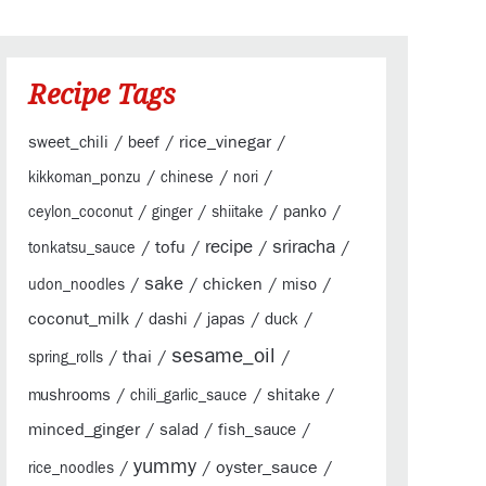
Recipe Tags
/
/
rice_vinegar
/
sweet_chili
beef
/
/
/
kikkoman_ponzu
chinese
nori
/
/
/
/
panko
ceylon_coconut
ginger
shiitake
sriracha
/
tofu
/
recipe
/
/
tonkatsu_sauce
sake
/
/
chicken
/
/
miso
udon_noodles
coconut_milk
/
/
/
/
dashi
japas
duck
sesame_oil
/
thai
/
/
spring_rolls
/
/
/
mushrooms
shitake
chili_garlic_sauce
minced_ginger
/
/
/
salad
fish_sauce
yummy
/
/
oyster_sauce
/
rice_noodles