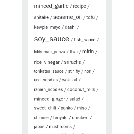
minced_garlic
recipe
/
/
sesame_oil
tofu
shitake
/
/
/
kewpie_mayo
dashi
/
/
soy_sauce
fish_sauce
/
/
mirin
thai
kikkoman_ponzu
/
/
/
sriracha
rice_vinegar
/
/
tonkatsu_sauce
/
stir_fry
/
nori
/
wok_oil
rice_noodles
/
/
coconut_milk
ramen_noodles
/
/
minced_ginger
salad
/
/
sweet_chili
panko
miso
/
/
/
chicken
teriyaki
chinese
/
/
/
japas
mushrooms
/
/