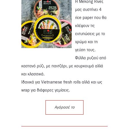
Η Mekong River,
μας συστήνει 4
rice paper που θα
κλέψουν τις
εντυπώσεις με το
χρώμα και τη
γεύση τους.
Φύλλα ρυζιού από
καστανό ρύζι, με παντζάρι, με κουρκουμά αλλά
και κλασσικά.
Ιδανικά για Vietnamese fresh rolls αλλά και ως
wrap για διάφορες γεμίσεις.
Αγόρασέ το