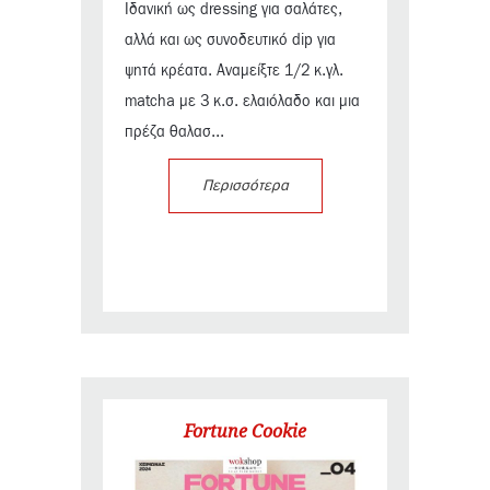
Ιδανική ως dressing για σαλάτες,
αλλά και ως συνοδευτικό dip για
ψητά κρέατα. Αναμείξτε 1/2 κ.γλ.
matcha με 3 κ.σ. ελαιόλαδο και μια
πρέζα θαλασ...
Περισσότερα
Fortune Cookie