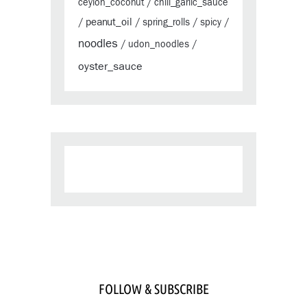
ceylon_coconut
/
chili_garlic_sauce
peanut_oil
/
/
spring_rolls
/
spicy
/
noodles
/
udon_noodles
/
oyster_sauce
FOLLOW & SUBSCRIBE