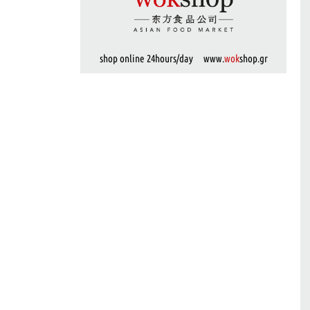
shop online 24hours/day www.
wok
shop.gr