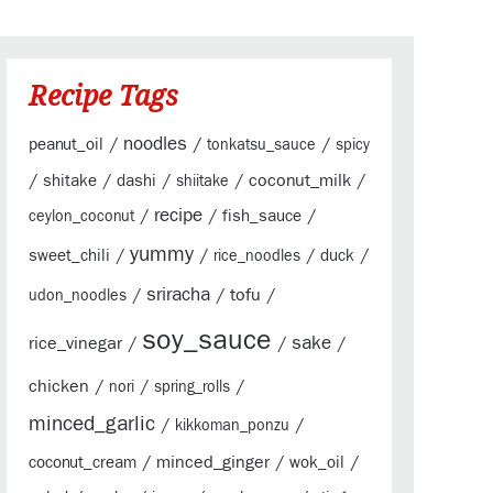
Recipe Tags
/
noodles
/
/
peanut_oil
tonkatsu_sauce
spicy
/
/
/
/
coconut_milk
/
shitake
dashi
shiitake
/
recipe
/
/
fish_sauce
ceylon_coconut
yummy
/
/
/
/
sweet_chili
duck
rice_noodles
sriracha
/
/
tofu
/
udon_noodles
soy_sauce
sake
rice_vinegar
/
/
/
chicken
/
/
/
nori
spring_rolls
minced_garlic
/
/
kikkoman_ponzu
/
minced_ginger
/
/
coconut_cream
wok_oil