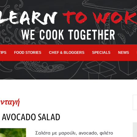
TIPS
FOOD STORIES
CHEF & BLOGGERS
SPECIALS
NEWS
νταγή
 AVOCADO SALAD
Σαλάτα με μαρούλι, avocado, φιλέτο