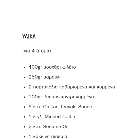
ΥΛΙΚΆ
(για 4 άτομα)
400gr μοσχάρι φιλέτο
250gr μαρούλι
2 πορτοκάλια καθαρισμένα και κομμένα
100gr Pecans χοντροκομμένα
6 κ.σ. Go Tan Teriyaki Sauce
1 κ.γλ. Minced Garlic
2 κ.σ. Sesame Oil
1 κόκκινη πιπεριά