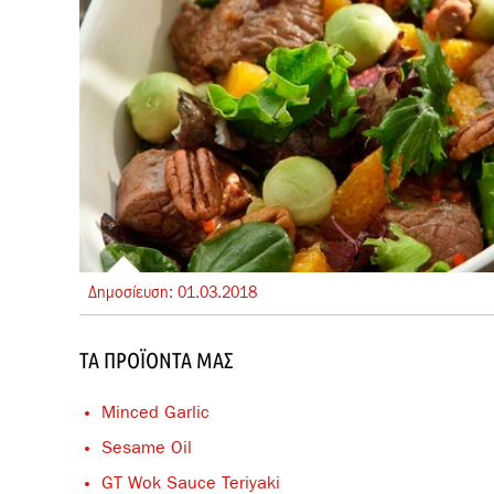
Δημοσίευση:
01.
03.
2018
ΤΑ ΠΡΟΪΌΝΤΑ ΜΑΣ
Minced Garlic
Sesame Oil
GT Wok Sauce Teriyaki