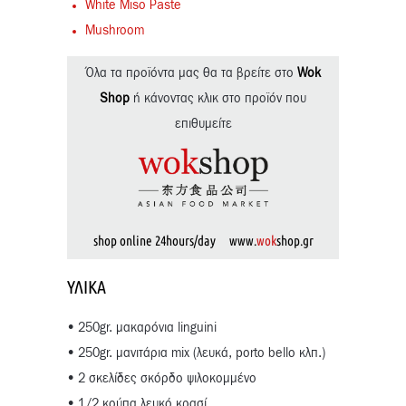
White Miso Paste
Mushroom
Όλα τα προϊόντα μας θα τα βρείτε στο
Wok
Shop
ή κάνοντας κλικ στο προϊόν που
επιθυμείτε
shop online 24hours/day www.
wok
shop.gr
ΥΛΙΚΆ
• 250gr. μακαρόνια linguini
• 250gr. μανιτάρια mix (λευκά, porto bello κλπ.)
• 2 σκελίδες σκόρδο ψιλοκομμένο
• 1/2 κούπα λευκό κρασί