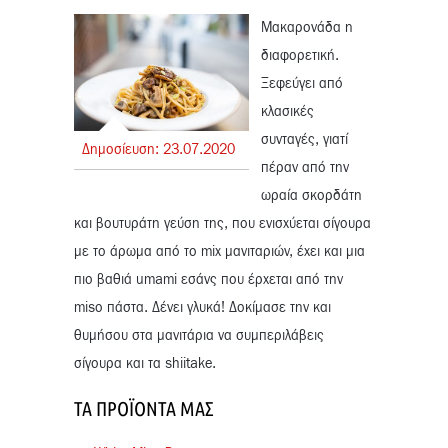
Μακαρονάδα η
διαφορετική.
Ξεφεύγει από
κλασικές
συνταγές, γιατί
Δημοσίευση:
23.
07.
2020
πέραν από την
ωραία σκορδάτη
και βουτυράτη γεύση της, που ενισχύεται σίγουρα
με το άρωμα από τo mix μανιταριών, έχει και μια
πιο βαθιά umami εσάνς που έρχεται από την
miso πάστα. Δένει γλυκά! Δοκίμασε την και
θυμήσου στα μανιτάρια να συμπεριλάβεις
σίγουρα και τα shiitake.
ΤΑ ΠΡΟΪΌΝΤΑ ΜΑΣ