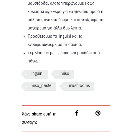
μουστάρδα, αλατοπιπερώνουμε (ίσως
χρειαστεί λίγο νερό για να γίνει πιο αραιά η
σάλτσα), ανακατεύουμε και συνεχίζουμε το
μαγείρεμα για άλλα δυο λεπτά.
Προσθέτουμε τα linguini και τα
ενσωματώνουμε με τη σάλτσα.
Σερβίρουμε με φρέσκο κρεμμυδάκι από
πάνω.
linguini
miso
miso_paste
mushrooms
Κάνε
share
αυτή τη
συνταγή: