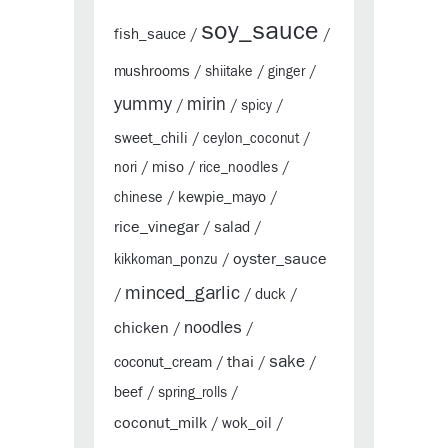
soy_sauce
fish_sauce
/
/
mushrooms
/
shiitake
/
ginger
/
yummy
mirin
/
/
spicy
/
sweet_chili
/
ceylon_coconut
/
miso
nori
/
/
rice_noodles
/
kewpie_mayo
chinese
/
/
rice_vinegar
salad
/
/
oyster_sauce
kikkoman_ponzu
/
minced_garlic
duck
/
/
/
chicken
noodles
/
/
sake
thai
coconut_cream
/
/
/
beef
/
spring_rolls
/
coconut_milk
wok_oil
/
/