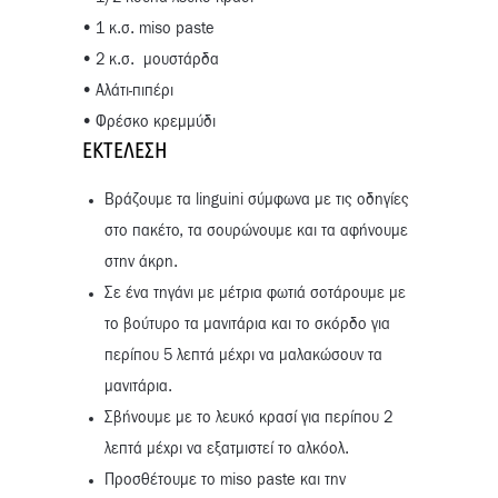
• 1 κ.σ. miso paste
• 2 κ.σ. μουστάρδα
• Αλάτι-πιπέρι
• Φρέσκο κρεμμύδι
ΕΚΤΈΛΕΣΗ
Βράζουμε τα linguini σύμφωνα με τις οδηγίες
στο πακέτο, τα σουρώνουμε και τα αφήνουμε
στην άκρη.
Σε ένα τηγάνι με μέτρια φωτιά σοτάρουμε με
το βούτυρο τα μανιτάρια και το σκόρδο για
περίπου 5 λεπτά μέχρι να μαλακώσουν τα
μανιτάρια.
Σβήνουμε με το λευκό κρασί για περίπου 2
λεπτά μέχρι να εξατμιστεί το αλκόολ.
Προσθέτουμε το miso paste και την