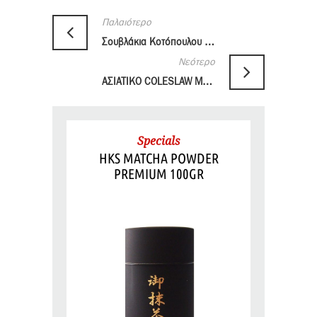
Παλαιότερο
Σουβλάκια Κοτόπουλου με Harissa
Νεότερο
ΑΣΙΑΤΙΚΟ COLESLAW ME PONZU CITRUS SOY SAUCE
Specials
HKS MATCHA POWDER
PREMIUM 100GR