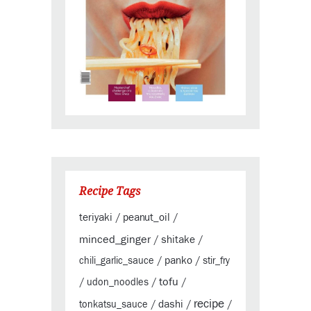
Recipe Tags
teriyaki
peanut_oil
/
/
minced_ginger
shitake
/
/
panko
chili_garlic_sauce
/
/
stir_fry
tofu
/
udon_noodles
/
/
recipe
dashi
tonkatsu_sauce
/
/
/