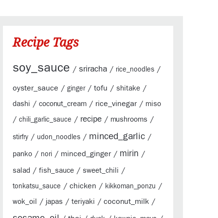
Recipe Tags
soy_sauce
sriracha
/
/
/
rice_noodles
oyster_sauce
/
/
tofu
/
/
shitake
ginger
/
/
rice_vinegar
/
dashi
coconut_cream
miso
/
/
recipe
/
/
mushrooms
chili_garlic_sauce
minced_garlic
/
/
/
stirfry
udon_noodles
mirin
/
/
minced_ginger
/
/
panko
nori
/
/
/
salad
fish_sauce
sweet_chili
/
chicken
/
/
tonkatsu_sauce
kikkoman_ponzu
/
/
/
coconut_milk
/
wok_oil
japas
teriyaki