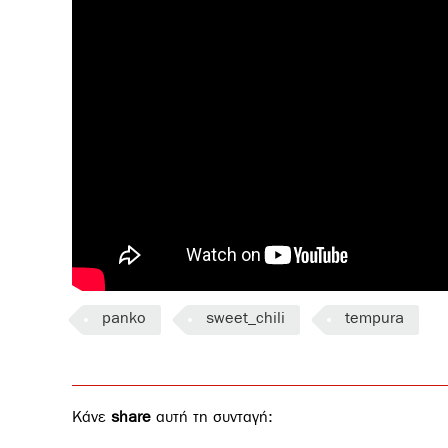
panko
sweet_chili
tempura
Κάνε
share
αυτή τη συνταγή: