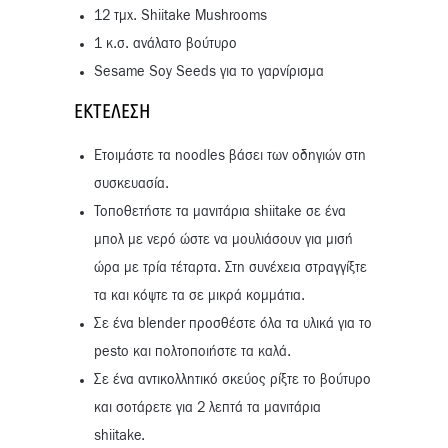
12 τμχ. Shiitake Mushrooms
1 κ.σ. ανάλατο βούτυρο
Sesame Soy Seeds για το γαρνίρισμα
ΕΚΤΈΛΕΣΗ
Ετοιμάστε τα noodles βάσει των οδηγιών στη
συσκευασία.
Τοποθετήστε τα μανιτάρια shiitake σε ένα
μπολ με νερό ώστε να μουλιάσουν για μισή
ώρα με τρία τέταρτα. Στη συνέχεια στραγγίξτε
τα και κόψτε τα σε μικρά κομμάτια.
Σε ένα blender προσθέστε όλα τα υλικά για το
pesto και πολτοποιήστε τα καλά.
Σε ένα αντικολλητικό σκεύος ρίξτε το βούτυρο
και σοτάρετε για 2 λεπτά τα μανιτάρια
shiitake.