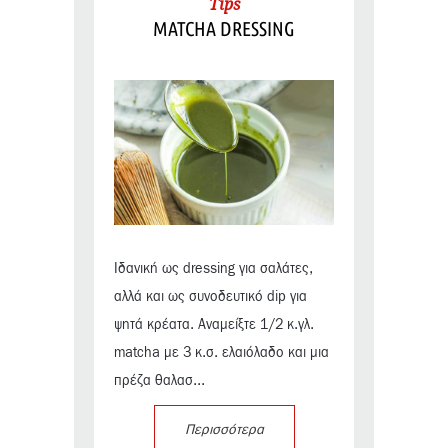
Tips
MATCHA DRESSING
Ιδανική ως dressing για σαλάτες,
αλλά και ως συνοδευτικό dip για
ψητά κρέατα. Αναμείξτε 1/2 κ.γλ.
matcha με 3 κ.σ. ελαιόλαδο και μια
πρέζα θαλασ...
Περισσότερα