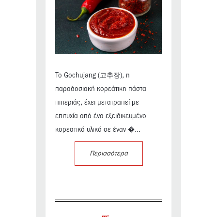
Το Gochujang (고추장), η
παραδοσιακή κορεάτικη πάστα
πιπεριάς, έχει μετατραπεί με
επιτυχία από ένα εξειδικευμένο
κορεατικό υλικό σε έναν �...
Περισσότερα