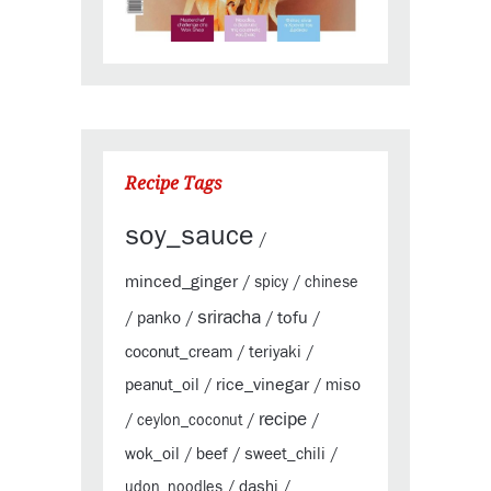
Recipe Tags
soy_sauce
/
minced_ginger
/
spicy
/
chinese
sriracha
tofu
panko
/
/
/
/
coconut_cream
teriyaki
/
/
rice_vinegar
peanut_oil
miso
/
/
recipe
/
ceylon_coconut
/
/
wok_oil
beef
sweet_chili
/
/
/
dashi
udon_noodles
/
/