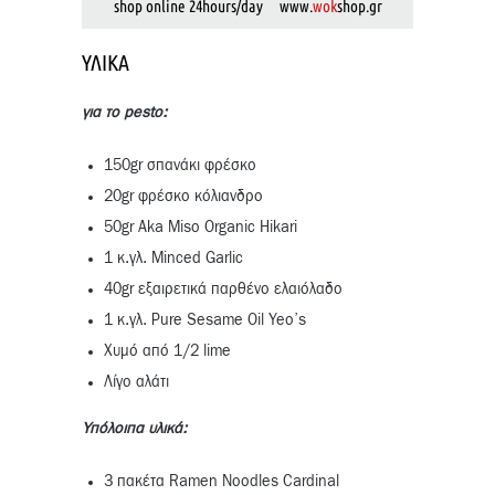
shop online 24hours/day www.
wok
shop.gr
ΥΛΙΚΆ
για το pesto:
150gr σπανάκι φρέσκο
20gr φρέσκο κόλιανδρο
50gr Aka Miso Organic Hikari
1 κ.γλ. Minced Garlic
40gr εξαιρετικά παρθένο ελαιόλαδο
1 κ.γλ. Pure Sesame Oil Yeo’s
Χυμό από 1/2 lime
Λίγο αλάτι
Υπόλοιπα υλικά:
3 πακέτα Ramen Noodles Cardinal