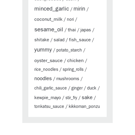
minced_garlic
mirin
/
/
coconut_milk
/
nori
/
sesame_oil
thai
japas
/
/
/
shitake
salad
fish_sauce
/
/
/
yummy
/
potato_starch
/
oyster_sauce
chicken
/
/
rice_noodles
/
spring_rolls
/
noodles
mushrooms
/
/
duck
chili_garlic_sauce
/
ginger
/
/
sake
kewpie_mayo
/
stir_fry
/
/
tonkatsu_sauce
/
kikkoman_ponzu