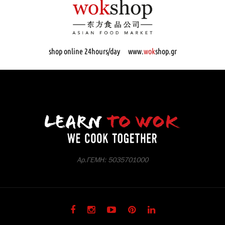
shop online 24hours/day www.
wok
shop.gr
Αρ.ΓΕΜΗ: 5035701000