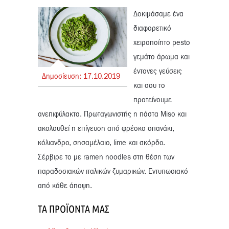
Δοκιμάσαμε ένα
διαφορετικό
χειροποίητο pesto
γεμάτο άρωμα και
έντονες γεύσεις
Δημοσίευση:
17.
10.
2019
και σου το
προτείνουμε
ανεπιφύλακτα. Πρωταγωνιστής η πάστα Miso και
ακολουθεί η επίγευση από φρέσκο σπανάκι,
κόλιανδρο, σησαμέλαιο, lime και σκόρδο.
Σέρβιρε το με ramen noodles στη θέση των
παραδοσιακών ιταλικών ζυμαρικών. Εντυπωσιακό
από κάθε άποψη.
ΤΑ ΠΡΟΪΌΝΤΑ ΜΑΣ