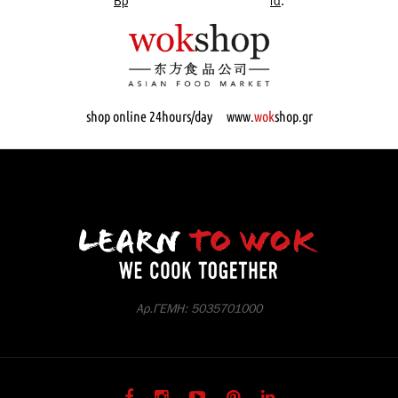
Βρες εδώ όλα μας τα προϊόντα
.
shop online 24hours/day www.
wok
shop.gr
Αρ.ΓΕΜΗ: 5035701000