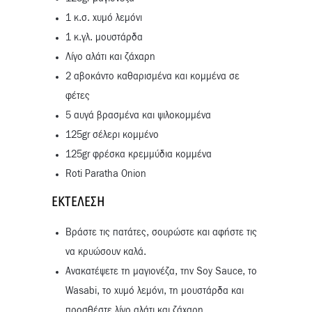
1 κ.σ. χυμό λεμόνι
1 κ.γλ. μουστάρδα
Λίγο αλάτι και ζάχαρη
2 αβοκάντο καθαρισμένα και κομμένα σε
φέτες
5 αυγά βρασμένα και ψιλοκομμένα
125gr σέλερι κομμένο
125gr φρέσκα κρεμμύδια κομμένα
Roti Paratha Onion
ΕΚΤΈΛΕΣΗ
Βράστε τις πατάτες, σουρώστε και αφήστε τις
να κρυώσουν καλά.
Ανακατέψετε τη μαγιονέζα, την Soy Sauce, το
Wasabi, το χυμό λεμόνι, τη μουστάρδα και
προσθέστε λίγο αλάτι και ζάχαρη.