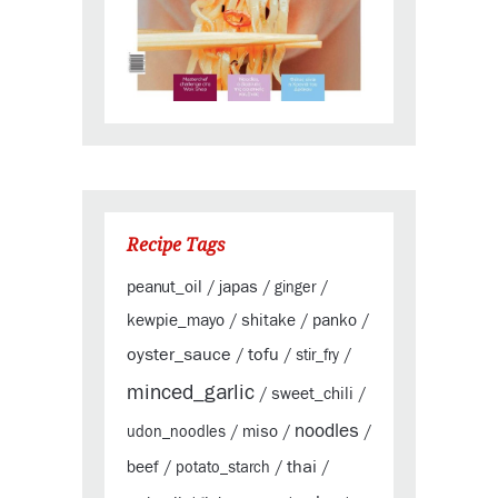
Recipe Tags
peanut_oil
japas
/
/
ginger
/
kewpie_mayo
shitake
panko
/
/
/
oyster_sauce
tofu
/
/
stir_fry
/
minced_garlic
sweet_chili
/
/
noodles
miso
udon_noodles
/
/
/
thai
beef
/
potato_starch
/
/