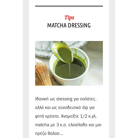
Tips
MATCHA DRESSING
Ιδανική ως dressing για σαλάτες,
αλλά και ως συνοδευτικό dip για
ψητά κρέατα. Αναμείξτε 1/2 κ.γλ.
matcha με 3 κ.σ. ελαιόλαδο και μια
πρέζα θαλασ...