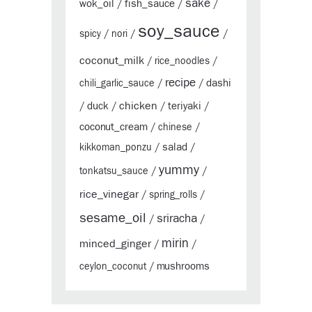
sake
wok_oil
fish_sauce
/
/
/
soy_sauce
spicy
/
nori
/
/
coconut_milk
/
rice_noodles
/
recipe
dashi
chili_garlic_sauce
/
/
chicken
duck
teriyaki
/
/
/
/
coconut_cream
/
chinese
/
salad
kikkoman_ponzu
/
/
yummy
tonkatsu_sauce
/
/
rice_vinegar
/
spring_rolls
/
sesame_oil
sriracha
/
/
mirin
minced_ginger
/
/
mushrooms
ceylon_coconut
/