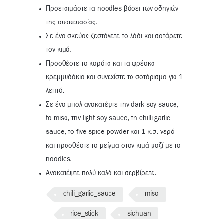
Προετοιμάστε τα noodles βάσει των οδηγιών
της συσκευασίας.
Σε ένα σκεύος ζεστάνετε το λάδι και σοτάρετε
τον κιμά.
Προσθέστε το καρότο και τα φρέσκα
κρεμμυδάκια και συνεχίστε το σοτάρισμα για 1
λεπτό.
Σε ένα μπολ ανακατέψτε την dark soy sauce,
to miso, την light soy sauce, τη chilli garlic
sauce, το five spice powder και 1 κ.σ. νερό
και προσθέστε το μείγμα στον κιμά μαζί με τα
noodles.
Ανακατέψτε πολύ καλά και σερβίρετε.
chili_garlic_sauce
miso
rice_stick
sichuan