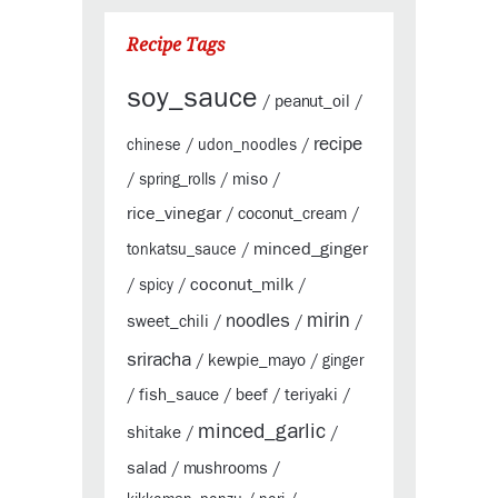
Recipe Tags
soy_sauce
peanut_oil
/
/
recipe
chinese
/
udon_noodles
/
miso
/
spring_rolls
/
/
rice_vinegar
coconut_cream
/
/
minced_ginger
tonkatsu_sauce
/
coconut_milk
/
spicy
/
/
mirin
noodles
sweet_chili
/
/
/
sriracha
kewpie_mayo
/
/
ginger
fish_sauce
beef
teriyaki
/
/
/
/
minced_garlic
shitake
/
/
salad
mushrooms
/
/