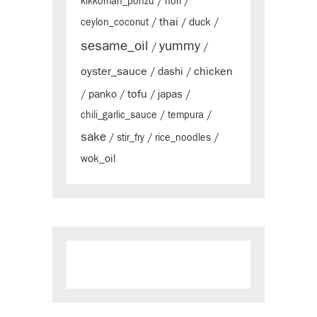
kikkoman_ponzu
/
nori
/
thai
duck
ceylon_coconut
/
/
/
sesame_oil
yummy
/
/
oyster_sauce
chicken
dashi
/
/
tofu
panko
japas
/
/
/
/
chili_garlic_sauce
/
tempura
/
sake
/
stir_fry
/
rice_noodles
/
wok_oil