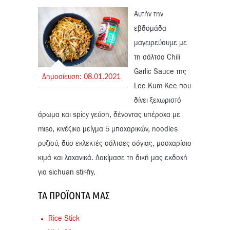
Αυτήν την
εβδομάδα
μαγειρεύουμε με
τη σάλτσα Chili
Garlic Sauce της
Δημοσίευση:
08.
01.
2021
Lee Kum Kee που
δίνει ξεχωριστό
άρωμα και spicy γεύση, δένοντας υπέροχα με
miso
, κινέζικο μείγμα 5 μπαχαρικών, noodles
ρυζιού, δύο εκλεκτές σάλτσες σόγιας, μοσχαρίσιο
κιμά και λαχανικά. Δοκίμασε τη δική μας εκδοχή
για sichuan stir-fry.
ΤΑ ΠΡΟΪΌΝΤΑ ΜΑΣ
Rice Stick