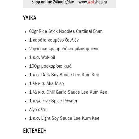
shop online 24hours/day www.
wok
shop.gr
ΥΛΙΚΆ
60gr Rice Stick Noodles Cardinal 5mm
1 καρότο κομμένο ζουλιέν
2 φρέσκα κρεμμυδάκια ψιλοκομμένα
1 κ.σ. Wok oil
100gr μοσχαρίσιο κιμά
1 κ.σ. Dark Soy Sauce Lee Kum Kee
1 ½ κ.σ. Aka Miso
1 ½ κ.σ. Chili Garlic Sauce Lee Kum Kee
1 κ.γλ. Five Spice Powder
Λίγο αλάτι
1 κ.σ. Light Soy Sauce Lee Kum Kee
ΕΚΤΈΛΕΣΗ