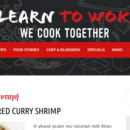
TIPS
FOOD STORIES
CHEF & BLOGGERS
SPECIALS
NEWS
νταγή
RED CURRY SHRIMP
Η γλυκιά γεύση του coconut milk δένει