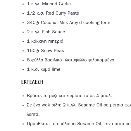
1 κ.γλ. Minced Garlic
1/2 κ.σ. Red Curry Paste
340gr Coconut Milk Aroy-d cooking form
2 κ.γλ. Fish Sauce
1 κόκκινη πιπεριά
160gr Snow Peas
8 φύλλα βασιλικό πλατύφυλλο ψιλοκομμένο
1 κ.σ. χυμό lime
ΕΚΤΈΛΕΣΗ
Βράστε το ρύζι και χωρίστε το σε 4 μπολ.
Σε ένα wok ρίξτε 2 κ.γλ. Sesame Oil σε μέτρια φωτ
λεπτά.
Προσθέστε το υπόλοιπο Sesame Oil, την πάστα cur