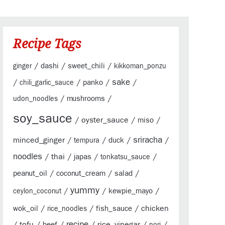
Recipe Tags
/
/
/
dashi
sweet_chili
ginger
kikkoman_ponzu
sake
/
/
/
/
panko
chili_garlic_sauce
/
/
mushrooms
udon_noodles
soy_sauce
/
oyster_sauce
/
/
miso
sriracha
minced_ginger
/
/
/
/
duck
tempura
noodles
/
thai
/
/
/
japas
tonkatsu_sauce
/
/
/
peanut_oil
coconut_cream
salad
yummy
/
/
/
kewpie_mayo
ceylon_coconut
/
/
/
chicken
wok_oil
fish_sauce
rice_noodles
/
tofu
/
/
recipe
/
rice_vinegar
/
/
beef
nori