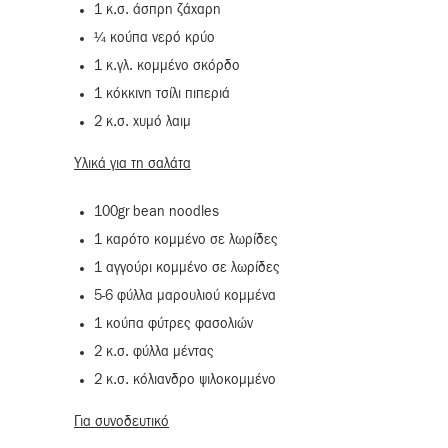
1 κ.σ. άσπρη ζάχαρη
¼ κούπα νερό κρύο
1 κ.γλ. κομμένο σκόρδο
1 κόκκινη τσίλι πιπεριά
2 κ.σ. χυμό λαιμ
Υλικά για τη σαλάτα
100gr bean noodles
1 καρότο κομμένο σε λωρίδες
1 αγγούρι κομμένο σε λωρίδες
5-6 φύλλα μαρουλιού κομμένα
1 κούπα φύτρες φασολιών
2 κ.σ. φύλλα μέντας
2 κ.σ. κόλιανδρο ψιλοκομμένο
Για συνοδευτικό