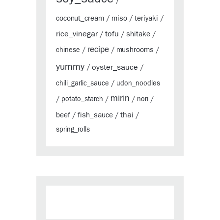
/
coconut_cream
miso
teriyaki
/
/
/
rice_vinegar
tofu
shitake
/
/
/
recipe
mushrooms
chinese
/
/
/
yummy
oyster_sauce
/
/
chili_garlic_sauce
/
udon_noodles
mirin
/
potato_starch
/
/
nori
/
thai
beef
fish_sauce
/
/
/
spring_rolls