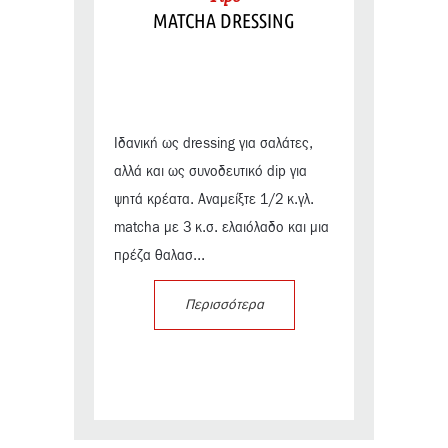
MATCHA DRESSING
Ιδανική ως dressing για σαλάτες,
αλλά και ως συνοδευτικό dip για
ψητά κρέατα. Αναμείξτε 1/2 κ.γλ.
matcha με 3 κ.σ. ελαιόλαδο και μια
πρέζα θαλασ...
Περισσότερα