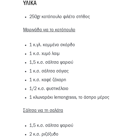
ΥΛΙΚΆ
250gr κοτόπουλο φιλέτο στήθος
Μαρινάδα για το κοτόπουλο
1 κ.γλ. κομμένο σκόρδo
1 κ.σ. χυμό λαιμ
1,5 κ.σ. σάλτσα ψαριού
1 κ.σ. σάλτσα σόγιας
1 κ.σ. καφέ ζάχαρη
1/2 κ.σ. φυστικέλαιο
1 κλωναράκι lemongrass, το άσπρο μέρος
Σάλτσα για τη σαλάτα
1,5 κ.σ. σάλτσα ψαριού
2 κ.σ. ριζόξυδο