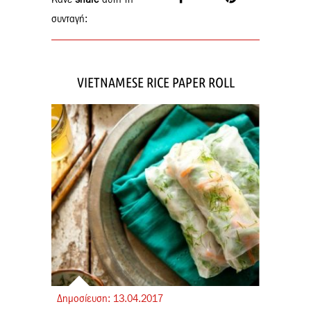
Κάνε
share
αυτή τη
συνταγή:
VIETNAMESE RICE PAPER ROLL
Δημοσίευση:
13.
04.
2017