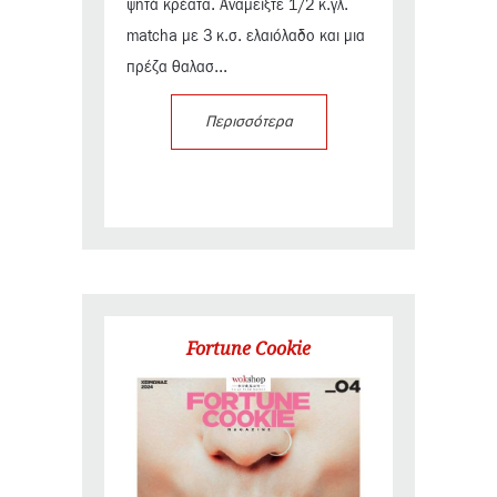
ψητά κρέατα. Αναμείξτε 1/2 κ.γλ.
matcha με 3 κ.σ. ελαιόλαδο και μια
πρέζα θαλασ...
Περισσότερα
Fortune Cookie