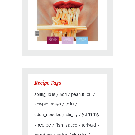
Recipe Tags
peanut_oil
spring_rolls
/
nori
/
/
tofu
kewpie_mayo
/
/
yummy
udon_noodles
/
stir_fry
/
recipe
fish_sauce
teriyaki
/
/
/
/