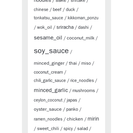
sake
noodles
shitake
/
/
/
beef
duck
chinese
/
/
/
tonkatsu_sauce
/
kikkoman_ponzu
sriracha
wok_oil
dashi
/
/
/
/
sesame_oil
coconut_milk
/
/
soy_sauce
/
minced_ginger
thai
miso
/
/
/
coconut_cream
/
chili_garlic_sauce
/
rice_noodles
/
minced_garlic
mushrooms
/
/
japas
ceylon_coconut
/
/
oyster_sauce
panko
/
/
mirin
chicken
ramen_noodles
/
/
sweet_chili
salad
/
/
spicy
/
/