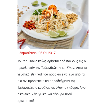
Δημοσίευση:
05.
01.
2017
To Pad Thai δικαίως ορίζεται από πολλούς ως ο
πρεσβευτής της Ταϊλανδέζικης κουζίνας. Αυτά τα
γευστικά stir-fried rice noodles είναι ένα από τα
πιο αντιπροσωπευτικά παραδείγματα της
Ταϊλανδέζικης κουζίνας σε όλον τον κόσμο. Λίγο
πικάντικo, λίγο γλυκό και σίγουρα πολύ
αρωματικό!