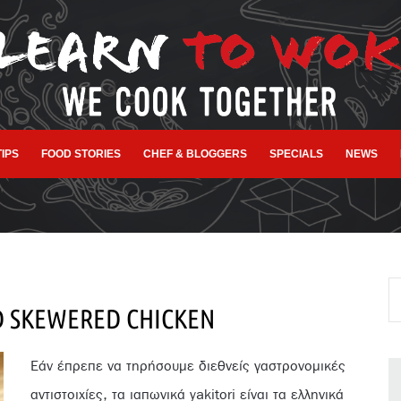
TIPS
FOOD STORIES
CHEF & BLOGGERS
SPECIALS
NEWS
D SKEWERED CHICKEN
Εάν έπρεπε να τηρήσουμε διεθνείς γαστρονομικές
αντιστοιχίες, τα ιαπωνικά yakitori είναι τα ελληνικά