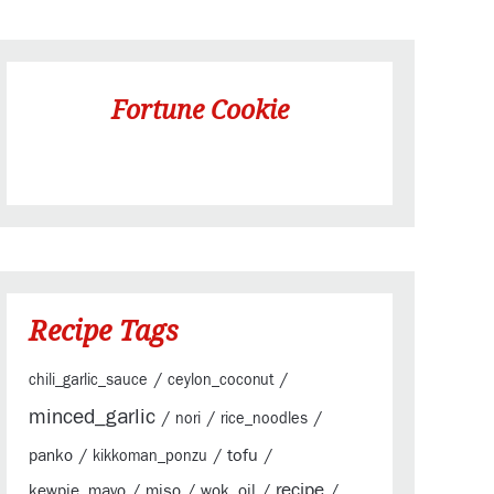
Fortune Cookie
Recipe Tags
/
/
chili_garlic_sauce
ceylon_coconut
minced_garlic
/
/
/
nori
rice_noodles
/
/
tofu
/
panko
kikkoman_ponzu
/
/
/
recipe
/
kewpie_mayo
miso
wok_oil