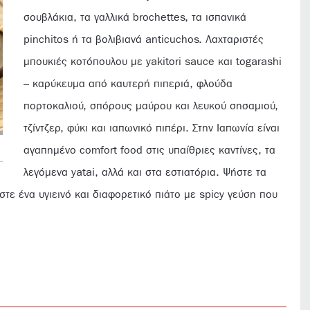
σουβλάκια, τα γαλλικά brochettes, τα ισπανικά
pinchitos ή τα βολιβιανά anticuchos. Λαχταριστές
μπουκιές κοτόπουλου με yakitori sauce και togarashi
– καρύκευμα από καυτερή πιπεριά, φλούδα
πορτοκαλιού, σπόρους μαύρου και λευκού σησαμιού,
τζίντζερ, φύκι και ιαπωνικό πιπέρι. Στην Ιαπωνία είναι
αγαπημένο comfort food στις υπαίθριες καντίνες, τα
λεγόμενα yatai, αλλά και στα εστιατόρια. Ψήστε τα
ύστε ένα υγιεινό και διαφορετικό πιάτο με spicy γεύση που