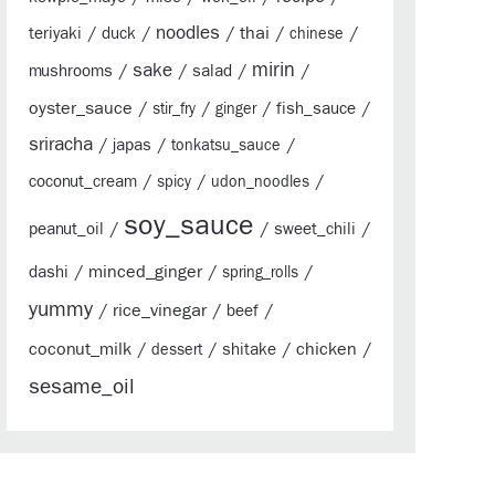
/
/
noodles
/
thai
/
/
teriyaki
duck
chinese
sake
mirin
/
/
/
/
mushrooms
salad
oyster_sauce
/
/
/
/
fish_sauce
stir_fry
ginger
sriracha
/
/
/
japas
tonkatsu_sauce
/
/
/
coconut_cream
spicy
udon_noodles
soy_sauce
/
/
/
peanut_oil
sweet_chili
/
minced_ginger
/
/
dashi
spring_rolls
yummy
/
rice_vinegar
/
/
beef
coconut_milk
/
/
/
chicken
/
shitake
dessert
sesame_oil