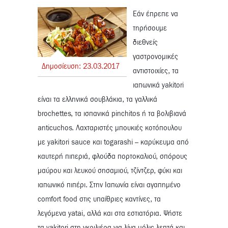
Εάν έπρεπε να
τηρήσουμε
διεθνείς
γαστρονομικές
Δημοσίευση:
23.
03.
2017
αντιστοιχίες, τα
ιαπωνικά yakitori
είναι τα ελληνικά σουβλάκια, τα γαλλικά
brochettes, τα ισπανικά pinchitos ή τα βολιβιανά
anticuchos. Λαχταριστές μπουκιές κοτόπουλου
με yakitori sauce και togarashi – καρύκευμα από
καυτερή πιπεριά, φλούδα πορτοκαλιού, σπόρους
μαύρου και λευκού σησαμιού, τζίντζερ, φύκι και
ιαπωνικό πιπέρι. Στην Ιαπωνία είναι αγαπημένο
comfort food στις υπαίθριες καντίνες, τα
λεγόμενα yatai, αλλά και στα εστιατόρια. Ψήστε