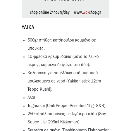
shop online 24hours/day www.
wok
shop.gr
ΥΛΙΚΆ
500gr στήθος κοτόπουλου κομμένο σε
μπουκιές.
10 φρέσκα κρεμμυδάκια (μόνο το λευκό
μέρος, κομμένο διαγώνια στα δύο).
Kαλαμάκια για σουβλάκια από μπαμπού,
μουλιασμένα σε νερό (Yakitori stick 12cm
Teppo Kushi).
Αλάτι
Togarashi (Chili Pepper Assorted 15gr S&B)
250ml σάλτσα σόγιας με λιγότερο αλάτι (Soy
Sauce Lite 296ml Kikkoman).
5gr ντάσι σε σκόνη [Dashinomoto Fishpowder