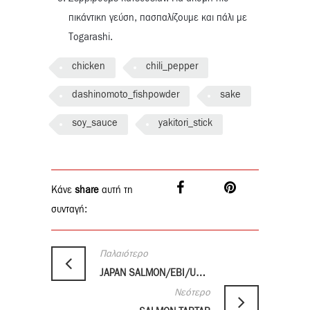
πικάντικη γεύση, πασπαλίζουμε και πάλι με
Τogarashi.
chicken
chili_pepper
dashinomoto_fishpowder
sake
soy_sauce
yakitori_stick
Κάνε
share
αυτή τη
συνταγή:
Παλαιότερο
JAPAN SALMON/EBI/UNAGI NIGIRI
Νεότερο