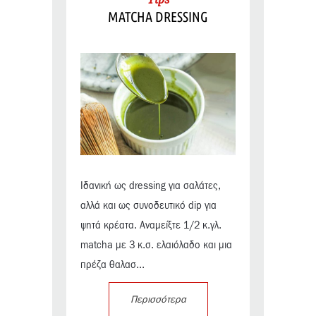
MATCHA DRESSING
Ιδανική ως dressing για σαλάτες,
αλλά και ως συνοδευτικό dip για
ψητά κρέατα. Αναμείξτε 1/2 κ.γλ.
matcha με 3 κ.σ. ελαιόλαδο και μια
πρέζα θαλασ...
Περισσότερα