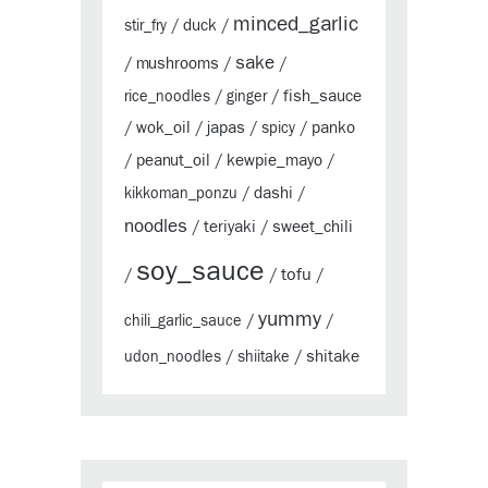
minced_garlic
duck
stir_fry
/
/
sake
mushrooms
/
/
/
fish_sauce
rice_noodles
/
ginger
/
wok_oil
japas
panko
/
/
/
spicy
/
peanut_oil
kewpie_mayo
/
/
/
dashi
kikkoman_ponzu
/
/
noodles
teriyaki
sweet_chili
/
/
soy_sauce
tofu
/
/
/
yummy
chili_garlic_sauce
/
/
shitake
udon_noodles
/
shiitake
/