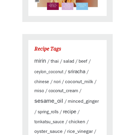
Recipe Tags
mirin
thai
salad
beef
/
/
/
/
sriracha
ceylon_coconut
/
/
coconut_milk
chinese
/
nori
/
/
miso
coconut_cream
/
/
sesame_oil
minced_ginger
/
recipe
/
spring_rolls
/
/
chicken
tonkatsu_sauce
/
/
oyster_sauce
rice_vinegar
/
/