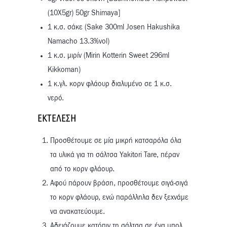
(10X5gr) 50gr Shimaya]
1 κ.σ. σάκε (Sake 300ml Josen Hakushika
Namacho 13.3%vol)
1 κ.σ. μιρίν (Mirin Kotterin Sweet 296ml
Kikkoman)
1 κ.γλ. κορν φλάουρ διαλυμένο σε 1 κ.σ.
νερό.
ΕΚΤΈΛΕΣΗ
Προσθέτουμε σε μία μικρή κατσαρόλα όλα
τα υλικά για τη σάλτσα Yakitori Tare, πέραν
από το κορν φλάουρ.
Αφού πάρουν βράση, προσθέτουμε σιγά-σιγά
το κορν φλάουρ, ενώ παράλληλα δεν ξεχνάμε
να ανακατεύουμε.
Αδειάζουμε κατόπιν τη σάλτσα σε ένα μπολ.