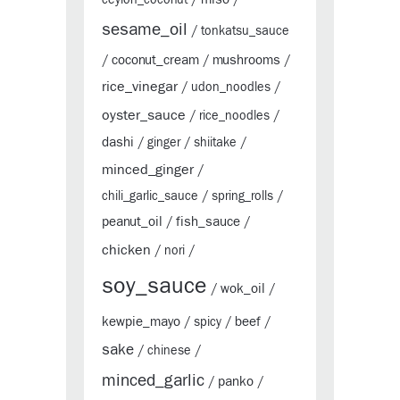
ceylon_coconut
/
/
sesame_oil
/
tonkatsu_sauce
coconut_cream
mushrooms
/
/
/
rice_vinegar
/
udon_noodles
/
oyster_sauce
/
rice_noodles
/
dashi
/
ginger
/
shiitake
/
minced_ginger
/
chili_garlic_sauce
/
spring_rolls
/
peanut_oil
fish_sauce
/
/
chicken
/
nori
/
soy_sauce
wok_oil
/
/
kewpie_mayo
beef
/
spicy
/
/
sake
/
chinese
/
minced_garlic
panko
/
/