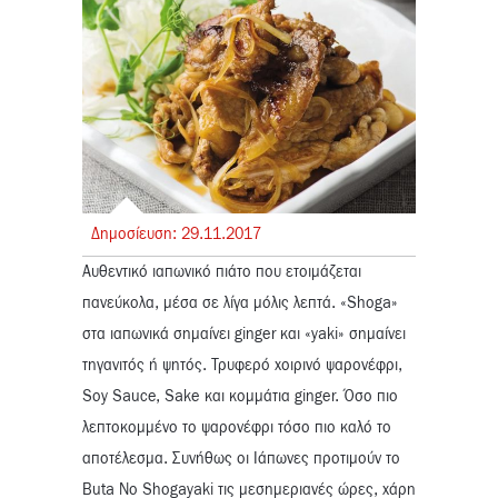
Δημοσίευση:
29.
11.
2017
Αυθεντικό ιαπωνικό πιάτο που ετοιμάζεται
πανεύκολα, μέσα σε λίγα μόλις λεπτά. «Shoga»
στα ιαπωνικά σημαίνει ginger και «yaki» σημαίνει
τηγανιτός ή ψητός. Τρυφερό χοιρινό ψαρονέφρι,
Soy Sauce, Sake και κομμάτια ginger. Όσο πιο
λεπτοκομμένο το ψαρονέφρι τόσο πιο καλό το
αποτέλεσμα. Συνήθως οι Ιάπωνες προτιμούν το
Buta No Shogayaki τις μεσημεριανές ώρες, χάρη