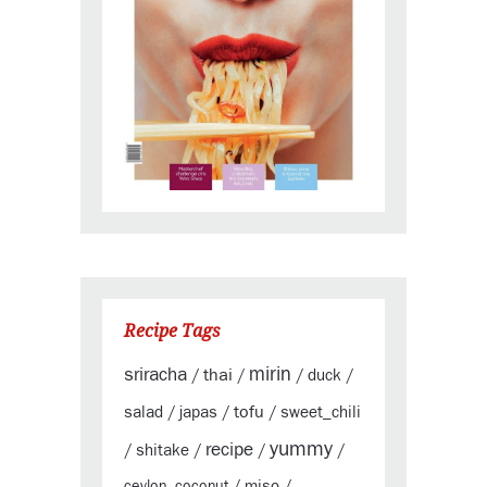
Recipe Tags
sriracha
mirin
thai
duck
/
/
/
/
tofu
salad
japas
sweet_chili
/
/
/
yummy
recipe
shitake
/
/
/
/
miso