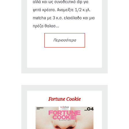
αλλά και ως συνοδευτικό dip για
ψητά κρέατα. Αναμείξτε 1/2 κ.γλ.
matcha με 3 κ.σ. ελαιόλαδο και μια
πρέζα θαλασ...
Περισσότερα
Fortune Cookie