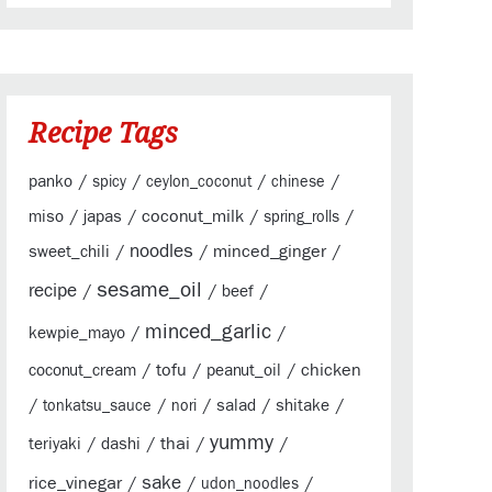
Recipe Tags
/
/
/
/
panko
spicy
ceylon_coconut
chinese
/
/
coconut_milk
/
/
miso
japas
spring_rolls
/
noodles
/
minced_ginger
/
sweet_chili
sesame_oil
recipe
/
/
/
beef
minced_garlic
/
/
kewpie_mayo
/
tofu
/
/
chicken
coconut_cream
peanut_oil
/
/
/
/
/
salad
shitake
tonkatsu_sauce
nori
yummy
/
/
thai
/
/
teriyaki
dashi
sake
rice_vinegar
/
/
/
udon_noodles