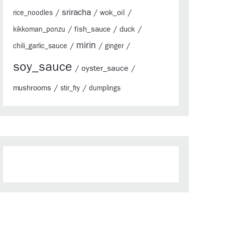
sriracha
/
/
/
wok_oil
rice_noodles
/
/
/
fish_sauce
duck
kikkoman_ponzu
mirin
/
/
/
chili_garlic_sauce
ginger
soy_sauce
/
oyster_sauce
/
/
/
mushrooms
stir_fry
dumplings