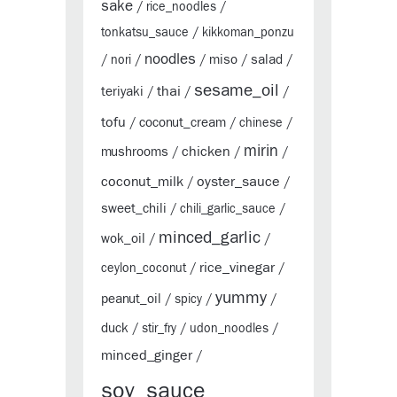
sake
/
rice_noodles
/
tonkatsu_sauce
/
kikkoman_ponzu
noodles
miso
salad
/
nori
/
/
/
/
sesame_oil
thai
teriyaki
/
/
/
tofu
coconut_cream
/
/
chinese
/
mirin
chicken
mushrooms
/
/
/
coconut_milk
oyster_sauce
/
/
sweet_chili
/
chili_garlic_sauce
/
minced_garlic
wok_oil
/
/
rice_vinegar
ceylon_coconut
/
/
yummy
peanut_oil
/
spicy
/
/
duck
/
stir_fry
/
udon_noodles
/
minced_ginger
/
soy_sauce