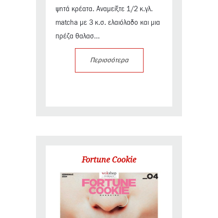
ψητά κρέατα. Αναμείξτε 1/2 κ.γλ.
matcha με 3 κ.σ. ελαιόλαδο και μια
πρέζα θαλασ...
Περισσότερα
Fortune Cookie