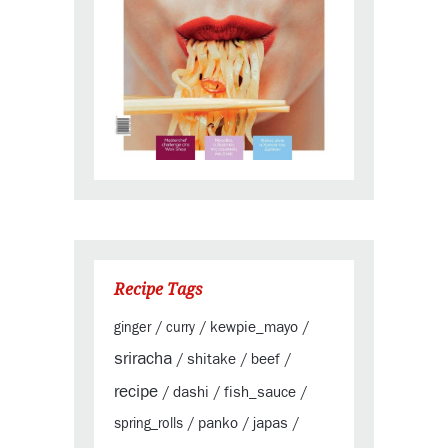
Recipe Tags
kewpie_mayo
ginger
/
curry
/
/
sriracha
shitake
beef
/
/
/
recipe
dashi
fish_sauce
/
/
/
panko
japas
spring_rolls
/
/
/