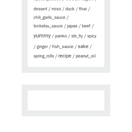
thai
miso
duck
dessert
/
/
/
/
chili_garlic_sauce
/
japas
beef
tonkatsu_sauce
/
/
/
yummy
panko
/
/
stir_fry
/
spicy
sake
fish_sauce
/
ginger
/
/
/
recipe
peanut_oil
spring_rolls
/
/