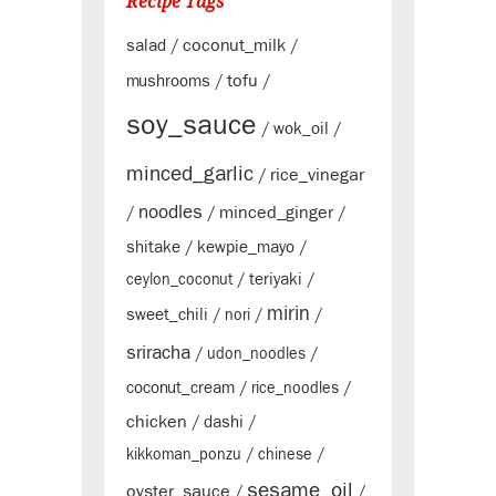
Recipe Tags
coconut_milk
salad
/
/
tofu
mushrooms
/
/
soy_sauce
wok_oil
/
/
minced_garlic
rice_vinegar
/
noodles
minced_ginger
/
/
/
shitake
kewpie_mayo
/
/
teriyaki
ceylon_coconut
/
/
mirin
sweet_chili
/
nori
/
/
sriracha
/
udon_noodles
/
coconut_cream
/
rice_noodles
/
chicken
dashi
/
/
kikkoman_ponzu
/
chinese
/
sesame_oil
oyster_sauce
/
/