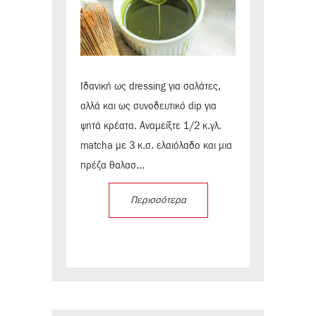
Ιδανική ως dressing για σαλάτες,
αλλά και ως συνοδευτικό dip για
ψητά κρέατα. Αναμείξτε 1/2 κ.γλ.
matcha με 3 κ.σ. ελαιόλαδο και μια
πρέζα θαλασ...
Περισσότερα