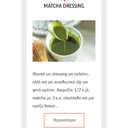
MATCHA DRESSING
Ιδανική ως dressing για σαλάτες,
αλλά και ως συνοδευτικό dip για
ψητά κρέατα. Αναμείξτε 1/2 κ.γλ.
matcha με 3 κ.σ. ελαιόλαδο και μια
πρέζα θαλασ...
Περισσότερα