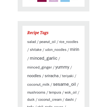
Recipe Tags
salad
peanut_oil
/
/
rice_noodles
mirin
shitake
/
/
udon_noodles
/
minced_garlic
/
/
yummy
minced_ginger
/
/
sriracha
noodles
teriyaki
/
/
/
sesame_oil
coconut_milk
/
/
mushrooms
wok_oil
/
tempura
/
/
duck
coconut_cream
dashi
/
/
/