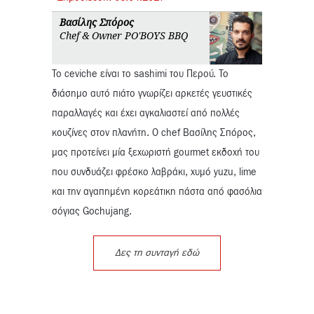
Βασίλης Σπόρος
Chef & Owner PO'BOYS BBQ
Το ceviche είναι το sashimi του Περού. Το
διάσημο αυτό πιάτο γνωρίζει αρκετές γευστικές
παραλλαγές και έχει αγκαλιαστεί από πολλές
κουζίνες στον πλανήτη. Ο chef Βασίλης Σπόρος,
μας προτείνει μία ξεχωριστή gourmet εκδοχή του
που συνδυάζει φρέσκο λαβράκι, χυμό yuzu, lime
και την αγαπημένη κορεάτικη πάστα από φασόλια
σόγιας Gochujang.
Δες τη συνταγή εδώ