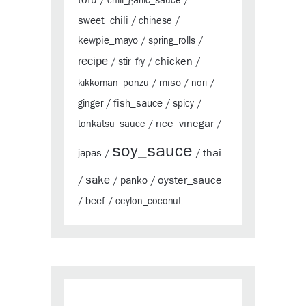
tofu
/
chili_garlic_sauce
/
sweet_chili
/
chinese
/
kewpie_mayo
/
spring_rolls
/
recipe
chicken
/
stir_fry
/
/
miso
kikkoman_ponzu
/
/
nori
/
fish_sauce
ginger
/
/
spicy
/
rice_vinegar
tonkatsu_sauce
/
/
soy_sauce
thai
japas
/
/
sake
oyster_sauce
panko
/
/
/
beef
/
/
ceylon_coconut