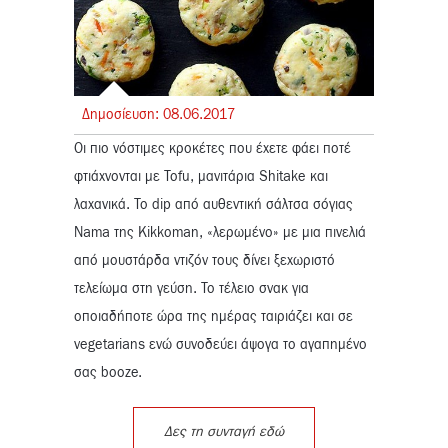
Δημοσίευση:
08.
06.
2017
Οι πιο νόστιμες κροκέτες που έχετε φάει ποτέ
φτιάχνονται με Tofu, μανιτάρια Shitake και
λαχανικά. Το dip από αυθεντική σάλτσα σόγιας
Nama της Kikkoman, «λερωμένο» με μια πινελιά
από μουστάρδα ντιζόν τους δίνει ξεχωριστό
τελείωμα στη γεύση. Το τέλειο σνακ για
οποιαδήποτε ώρα της ημέρας ταιριάζει και σε
vegetarians ενώ συνοδεύει άψογα το αγαπημένο
σας booze.
Δες τη συνταγή εδώ