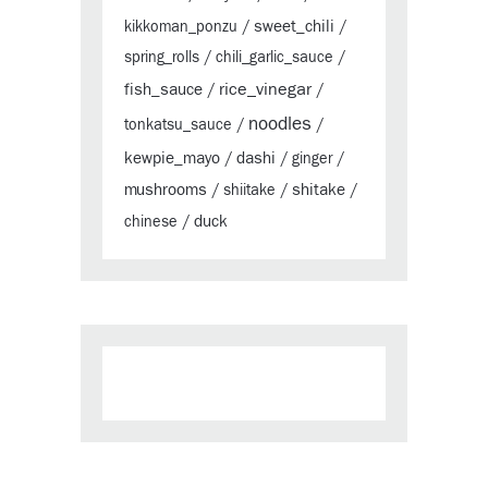
sweet_chili
kikkoman_ponzu
/
/
spring_rolls
/
chili_garlic_sauce
/
rice_vinegar
fish_sauce
/
/
noodles
tonkatsu_sauce
/
/
kewpie_mayo
dashi
/
/
ginger
/
mushrooms
shitake
/
shiitake
/
/
duck
chinese
/