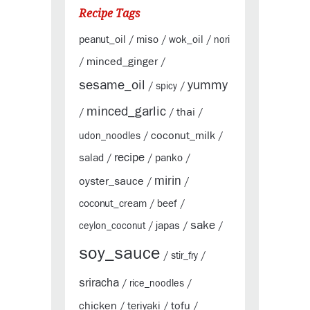
Recipe Tags
peanut_oil
miso
wok_oil
/
/
/
nori
minced_ginger
/
/
sesame_oil
yummy
/
spicy
/
minced_garlic
thai
/
/
/
coconut_milk
udon_noodles
/
/
recipe
salad
panko
/
/
/
mirin
oyster_sauce
/
/
coconut_cream
beef
/
/
sake
japas
ceylon_coconut
/
/
/
soy_sauce
/
stir_fry
/
sriracha
/
rice_noodles
/
chicken
tofu
teriyaki
/
/
/