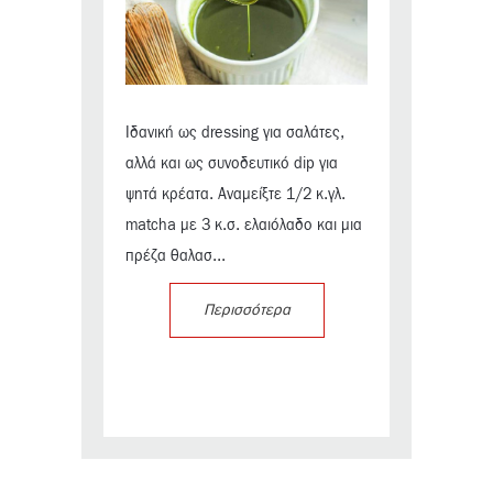
Ιδανική ως dressing για σαλάτες,
αλλά και ως συνοδευτικό dip για
ψητά κρέατα. Αναμείξτε 1/2 κ.γλ.
matcha με 3 κ.σ. ελαιόλαδο και μια
πρέζα θαλασ...
Περισσότερα