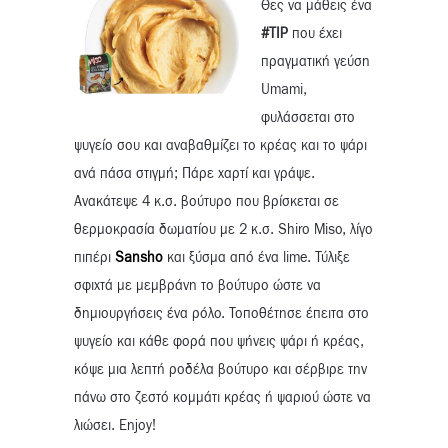
Θες να μάθεις ένα
#TIP
που έχει
πραγματική γεύση
Umami,
φυλάσσεται στο
ψυγείο σου και αναβαθμίζει το κρέας και το ψάρι
ανά πάσα στιγμή; Πάρε χαρτί και γράψε.
Ανακάτεψε 4 κ.σ. βούτυρο που βρίσκεται σε
θερμοκρασία δωματίου με 2 κ.σ. Shiro Miso, λίγο
πιπέρι
Sansho
και ξύσμα από ένα lime. Τύλιξε
σφιχτά με μεμβράνη το βούτυρο ώστε να
δημιουργήσεις ένα ρόλο. Τοποθέτησε έπειτα στο
ψυγείο και κάθε φορά που ψήνεις ψάρι ή κρέας,
κόψε μια λεπτή ροδέλα βούτυρο και σέρβιρε την
πάνω στο ζεστό κομμάτι κρέας ή ψαριού ώστε να
λιώσει. Enjoy!