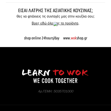
ΕΊΣΑΙ ΛΆΤΡΗΣ ΤΗΣ ΑΣΙΑΤΙΚΉΣ ΚΟΥΖΊΝΑΣ;
Θες να φτιάχνεις τις συνταγές μας στην κουζίνα σου;
Βρες εδώ όλα μας τα προϊόντα
.
shop online 24hours/day www.
wok
shop.gr
Αρ.ΓΕΜΗ: 5035701000