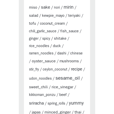
sake
mirin
miso
/
/
nori
/
/
salad
kewpie_mayo
teriyaki
/
/
/
tofu
coconut_cream
/
/
fish_sauce
chili_garlic_sauce
/
/
shitake
ginger
/
spicy
/
/
duck
rice_noodles
/
/
dashi
ramen_noodles
/
/
chinese
oyster_sauce
mushrooms
/
/
/
recipe
stir_fry
/
ceylon_coconut
/
/
sesame_oil
udon_noodles
/
/
rice_vinegar
sweet_chili
/
/
beef
kikkoman_ponzu
/
/
yummy
sriracha
/
spring_rolls
/
minced_ginger
thai
japas
/
/
/
/