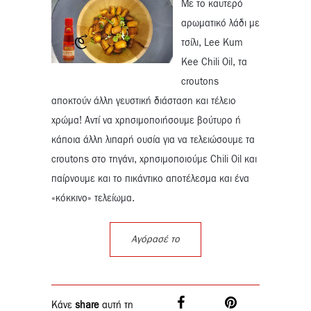
Με το καυτερό
αρωματικό λάδι με
τσίλι, Lee Kum
Kee Chili Oil, τα
croutons
αποκτούν άλλη γευστική διάσταση και τέλειο
χρώμα! Αντί να χρησιμοποιήσουμε βούτυρο ή
κάποια άλλη λιπαρή ουσία για να τελειώσουμε τα
croutons στο τηγάνι, χρησιμοποιούμε Chili Oil και
παίρνουμε και το πικάντικο αποτέλεσμα και ένα
«κόκκινο» τελείωμα.
Αγόρασέ το
Κάνε
share
αυτή τη