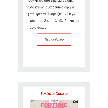
Ιδανική ως dressing για σαλάτες,
αλλά και ως συνοδευτικό dip για
ψητά κρέατα. Αναμείξτε 1/2 κ.γλ.
matcha με 3 κ.σ. ελαιόλαδο και μια
πρέζα θαλασ...
Περισσότερα
Fortune Cookie