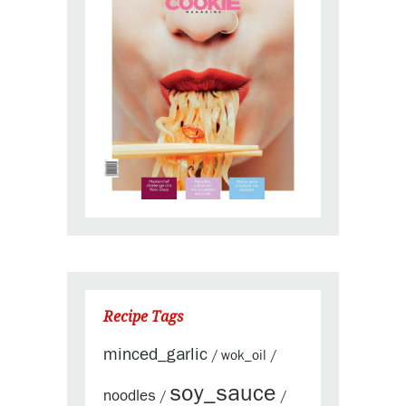
Recipe Tags
minced_garlic
wok_oil
/
/
soy_sauce
noodles
/
/